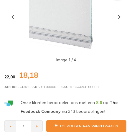
Image
1
/ 4
18,18
22,00
ARTIKELCODE
SSK693100008
SKU
MEGA693100008
Onze klanten beoordelen ons met een
8,6
op
The
Feedback Company
na
343
beoordelingen!
-
+
TOEVOEGEN AAN WINKELWAGEN