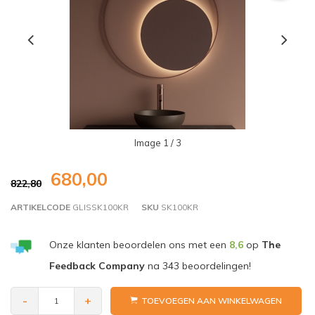
Image
1
/ 3
680,00
822,80
ARTIKELCODE
GLISSK100KR
SKU
SK100KR
Onze klanten beoordelen ons met een
8,6
op
The
Feedback Company
na
343
beoordelingen!
-
+
TOEVOEGEN AAN WINKELWAGEN