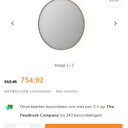
Image
1
/ 2
754,92
913,45
ARTIKELCODE
SNB8408588
SKU
8408588
Onze klanten beoordelen ons met een
8,6
op
The
Feedback Company
na
343
beoordelingen!