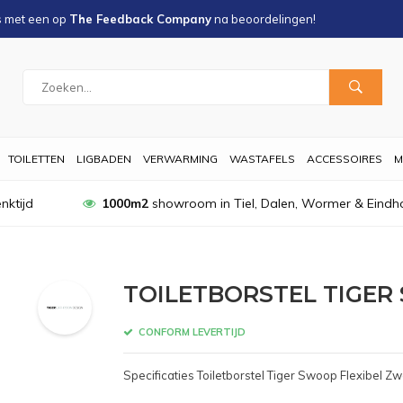
s met een
op
The Feedback Company
na
beoordelingen!
TOILETTEN
LIGBADEN
VERWARMING
WASTAFELS
ACCESSOIRES
M
nktijd
1000m2
showroom in Tiel, Dalen, Wormer & Eindh
TOILETBORSTEL TIGER
CONFORM LEVERTIJD
Specificaties Toiletborstel Tiger Swoop Flexibel Zw