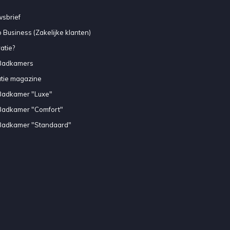
sbrief
 Business (Zakelijke klanten)
atie?
Badkamers
atie magazine
Badkamer "Luxe"
Badkamer "Comfort"
Badkamer "Standaard"