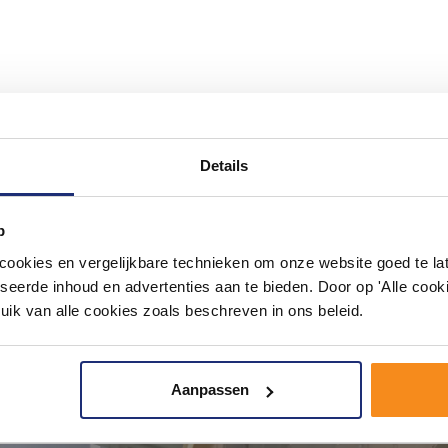
#mijndroombadkamer
ouw badkamer op Instagram met #mijndroombadkamer en tag @m
Details
omgeving vol met unieke badkamerstijlen. Doe je mee?
p
okies en vergelijkbare technieken om onze website goed te late
seerde inhoud en advertenties aan te bieden. Door op 'Alle cooki
uik van alle cookies zoals beschreven in ons beleid.
Aanpassen