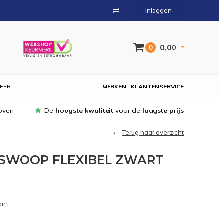
Inloggen
0,00
0
EER....
MERKEN
KLANTENSERVICE
oven
De
hoogste kwaliteit
voor de
laagste prijs
Terug naar overzicht
 SWOOP FLEXIBEL ZWART
art: