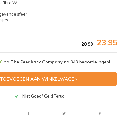
ofibre Wit
tgevende sfeer
usjes
23,95
28,98
,6
op
The Feedback Company
na
343
beoordelingen!
TOEVOEGEN AAN WINKELWAGEN
Niet Goed? Geld Terug