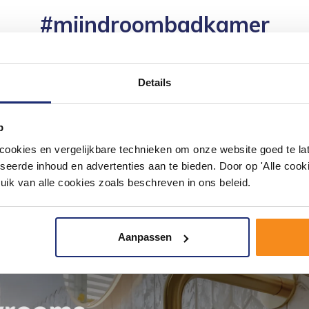
#mijndroombadkamer
ouw badkamer op Instagram met #mijndroombadkamer en tag @m
omgeving vol met unieke badkamerstijlen. Doe je mee?
Details
p
okies en vergelijkbare technieken om onze website goed te late
seerde inhoud en advertenties aan te bieden. Door op 'Alle cooki
uik van alle cookies zoals beschreven in ons beleid.
Aanpassen