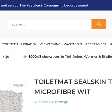
s met een
op
The Feedback Company
na
beoordelingen!
TOILETTEN
LIGBADEN
VERWARMING
WASTAFELS
ACCESSOIRES
M
nktijd
1000m2
showroom in Tiel, Dalen, Wormer & Eindh
TOILETMAT SEALSKIN 
MICROFIBRE WIT
CONFORM LEVERTIJD