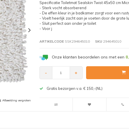
Specificatie Toiletmat Sealskin Twist 45x50 cm Micr
- Sterk vocht absorberend
- De effen kleur in je badkamer zorgt voor een rus
- Voelt heerlijk zacht aan je voeten door de grote l
- Sluit perfect aan onder je toilet
- Voor j
ARTIKELCODE
SSK294645010
SKU
294645010
Onze klanten beoordelen ons met een
8
-
+
Gratis bezorgen v.a. € 150,-(NL)
Afbeelding vergroten