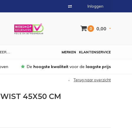
Inloggen
0,00
0
EER....
MERKEN
KLANTENSERVICE
oven
De
hoogste kwaliteit
voor de
laagste prijs
Terug naar overzicht
TWIST 45X50 CM