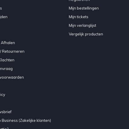
s
Mijn bestellingen
jden
Mijn tickets
Mijn verlanglijst
Vergelijk producten
 Afhalen
/ Retourneren
Klachten
anvraag
voorwaarden
icy
sbrief
 Business (Zakelijke klanten)