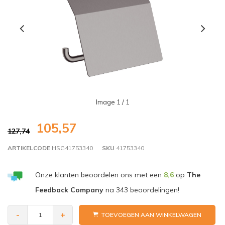
Image
1
/ 1
105,57
127,74
ARTIKELCODE
HSG41753340
SKU
41753340
Onze klanten beoordelen ons met een
8,6
op
The
Feedback Company
na
343
beoordelingen!
-
+
TOEVOEGEN AAN WINKELWAGEN