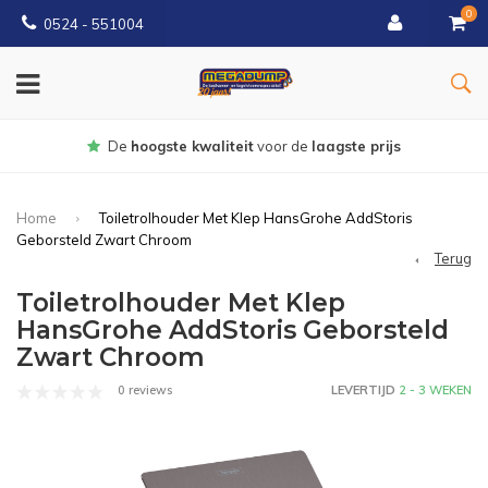
0
0524 - 551004
Gratis
bezorgd vanaf €150
Home
Toiletrolhouder Met Klep HansGrohe AddStoris
Geborsteld Zwart Chroom
Terug
Toiletrolhouder Met Klep
HansGrohe AddStoris Geborsteld
Zwart Chroom
0 reviews
LEVERTIJD
2 - 3 WEKEN