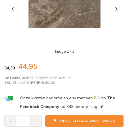
Image
1
/ 3
44,95
54,39
ARTIKELCODE
ETLMANEARTHPUL60120
SKU
ETLMANEARTHPUL60120
Onze klanten beoordelen ons met een
8,6
op
The
Feedback Company
na
343
beoordelingen!
-
+
TOEVOEGEN AAN WINKELWAGEN