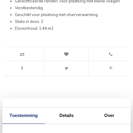
Gerectificeerde randen, voor plaatsing met kleine voegen
Vorstbestendig
Geschikt voor plaatsing met vloerverwarming
Stuks in doos: 2
Doosinhoud: 1.44 m2
#mijndroombadkamer
Toestemming
Details
Over
Wij geloven in de kracht van delen. Deel jouw
badkamer op Instagram met #mijndroombadkamer
en tag @megadumpnl. Samen bouwen we een