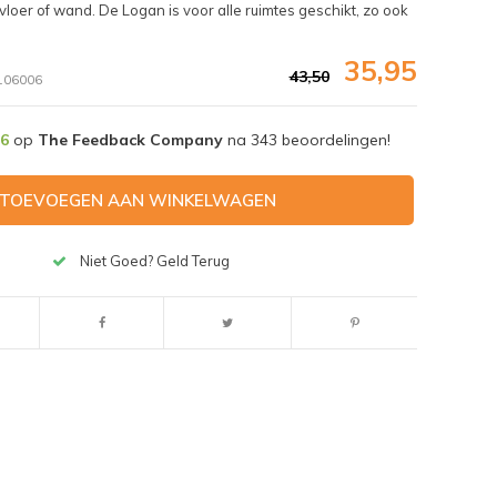
vloer of wand. De Logan is voor alle ruimtes geschikt, zo ook
35,95
43,50
06006
,6
op
The Feedback Company
na
343
beoordelingen!
TOEVOEGEN AAN WINKELWAGEN
Niet Goed? Geld Terug
Afbeelding vergroten