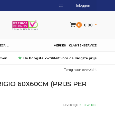
Inloggen
0,00
0
EER....
MERKEN
KLANTENSERVICE
oven
De
hoogste kwaliteit
voor de
laagste prijs
Terug naar overzicht
GIO 60X60CM (PRIJS PER
LEVERTIJD
2 - 3 WEKEN