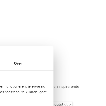
Over
egadumpnl. Samen bouwen we een inspirerende
n functioneren, je ervaring
es toestaan' te klikken, geef