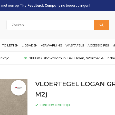
s met een
op
The Feedback Company
na
beoordelingen!
TOILETTEN
LIGBADEN
VERWARMING
WASTAFELS
ACCESSOIRES
M
nktijd
1000m2
showroom in Tiel, Dalen, Wormer & Eindh
VLOERTEGEL LOGAN GRI
M2)
CONFORM LEVERTIJD