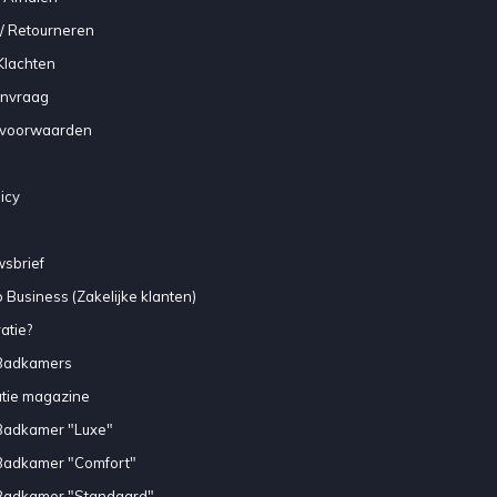
/ Retourneren
Klachten
anvraag
voorwaarden
icy
sbrief
 Business (Zakelijke klanten)
atie?
Badkamers
atie magazine
Badkamer "Luxe"
Badkamer "Comfort"
Badkamer "Standaard"