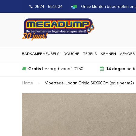
0524 - 551004
Onze klanten beoordelen on
BADKAMERMEUBELS
DOUCHE
TEGELS
KRANEN
AFVOER
Gratis
bezorgd vanaf €150
14 dagen
bede
Home
Vloertegel Logan Grigio 60X60Cm (prijs per m2)