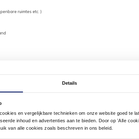
openbare ruimtes etc. )
and
Details
#mijndroombadkamer
p
ouw badkamer op Instagram met #mijndroombadkamer en tag @m
okies en vergelijkbare technieken om onze website goed te late
omgeving vol met unieke badkamerstijlen. Doe je mee?
seerde inhoud en advertenties aan te bieden. Door op 'Alle cooki
uik van alle cookies zoals beschreven in ons beleid.