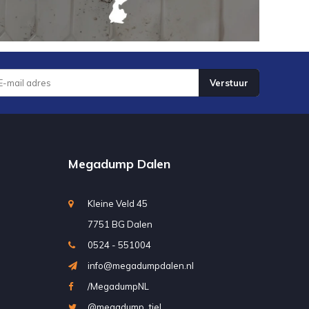
Verstuur
Megadump Dalen
Kleine Veld 45
7751 BG Dalen
0524 - 551004
info@megadumpdalen.nl
/MegadumpNL
@megadump_tiel