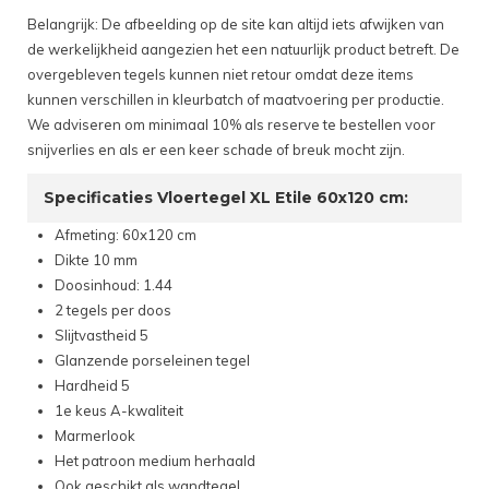
Belangrijk: De afbeelding op de site kan altijd iets afwijken van
de werkelijkheid aangezien het een natuurlijk product betreft. De
overgebleven tegels kunnen niet retour omdat deze items
kunnen verschillen in kleurbatch of maatvoering per productie.
We adviseren om minimaal 10% als reserve te bestellen voor
snijverlies en als er een keer schade of breuk mocht zijn.
Specificaties Vloertegel XL Etile 60x120 cm:
Afmeting: 60x120 cm
Dikte 10 mm
Doosinhoud: 1.44
2 tegels per doos
Slijtvastheid 5
Glanzende porseleinen tegel
Hardheid 5
1e keus A-kwaliteit
Marmerlook
Het patroon medium herhaald
Ook geschikt als wandtegel