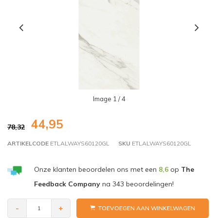
Image
1
/ 4
44,95
78,32
ARTIKELCODE
ETLALWAYS60120GL
SKU
ETLALWAYS60120GL
Onze klanten beoordelen ons met een
8,6
op
The
Feedback Company
na
343
beoordelingen!
-
+
TOEVOEGEN AAN WINKELWAGEN