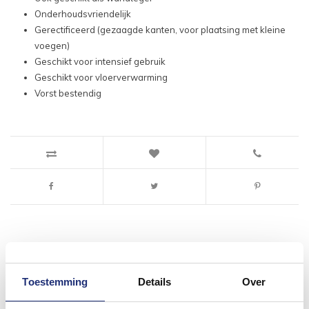
Onderhoudsvriendelijk
Gerectificeerd (gezaagde kanten, voor plaatsing met kleine
voegen)
Geschikt voor intensief gebruik
Geschikt voor vloerverwarming
Vorst bestendig
#mijndroombadkamer
Toestemming
Details
Over
Wij geloven in de kracht van delen. Deel jouw