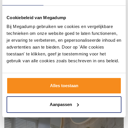
#mijndroombadkamer
Wij geloven in de kracht van delen. Deel jouw
Cookiebeleid van Megadump
badkamer op Instagram met #mijndroombadkamer
en tag @megadumpnl. Samen bouwen we een
Bij Megadump gebruiken we cookies en vergelijkbare
inspirerende omgeving vol met unieke
badkamerstijlen. Doe je mee?
technieken om onze website goed te laten functioneren,
je ervaring te verbeteren, en gepersonaliseerde inhoud en
advertenties aan te bieden. Door op 'Alle cookies
toestaan' te klikken, geef je toestemming voor het
gebruik van alle cookies zoals beschreven in ons beleid.
Alles toestaan
Aanpassen