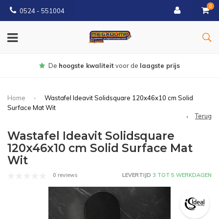
0
0524 - 551004
r de
laagste prijs
Gratis
bezorgd v
Home
Wastafel Ideavit Solidsquare 120x46x10 cm Solid
Surface Mat Wit
Terug
Wastafel Ideavit Solidsquare
120x46x10 cm Solid Surface Mat
Wit
0 reviews
LEVERTIJD
3 TOT 5 WERKDAGEN