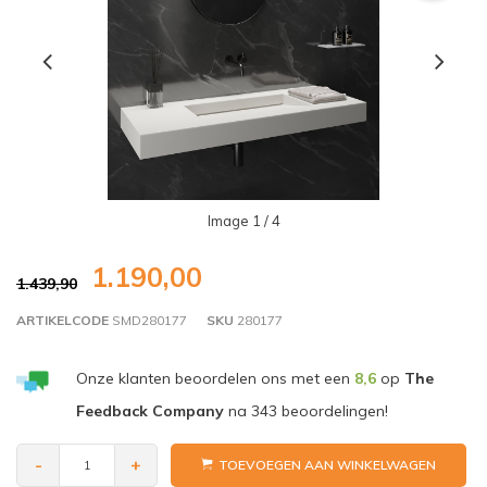
Image
1
/ 4
1.190,00
1.439,90
ARTIKELCODE
SMD280177
SKU
280177
Onze klanten beoordelen ons met een
8,6
op
The
Feedback Company
na
343
beoordelingen!
-
+
TOEVOEGEN AAN WINKELWAGEN