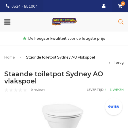
0
0524 - 551004
Gratis
bezorgd vanaf €150
Home
Staande toiletpot Sydney AO vlakspoel
Terug
Staande toiletpot Sydney AO
vlakspoel
0 reviews
LEVERTIJD
4 - 6 WEKEN