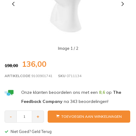
Image
1
/ 2
136,00
198,00
ARTIKELCODE
9100901741
SKU
0711134
Onze klanten beoordelen ons met een
8,6
op
The
Feedback Company
na
343
beoordelingen!
-
+
TOEVOEGEN AAN WINKELWAGEN
Gratis bezorgen v.a. € 150,-(NL)