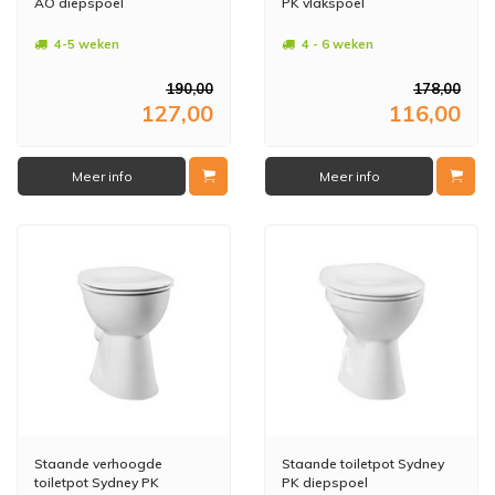
AO diepspoel
PK vlakspoel
4-5 weken
4 - 6 weken
190,00
178,00
127,00
116,00
Meer info
Meer info
Staande verhoogde
Staande toiletpot Sydney
toiletpot Sydney PK
PK diepspoel