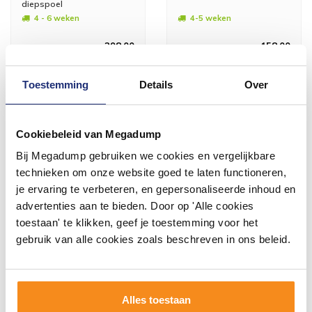
diepspoel
4 - 6 weken
4-5 weken
298,00
158,00
197,00
110,00
Toestemming
Details
Over
Meer info
Meer info
Cookiebeleid van Megadump
Bij Megadump gebruiken we cookies en vergelijkbare
technieken om onze website goed te laten functioneren,
#mijndroombadkamer
je ervaring te verbeteren, en gepersonaliseerde inhoud en
advertenties aan te bieden. Door op 'Alle cookies
Wij geloven in de kracht van delen. Deel jouw
toestaan' te klikken, geef je toestemming voor het
badkamer op Instagram met #mijndroombadkamer
gebruik van alle cookies zoals beschreven in ons beleid.
en tag @megadumpnl. Samen bouwen we een
inspirerende omgeving vol met unieke
badkamerstijlen. Doe je mee?
Alles toestaan