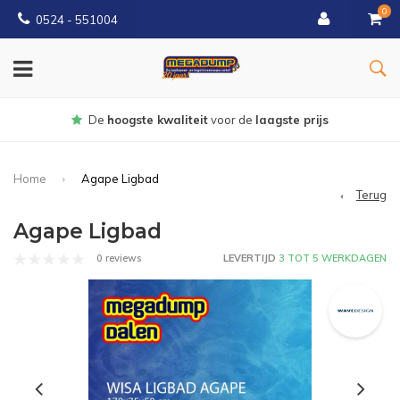
0
0524 - 551004
Gratis
bezorgd vanaf €150
Home
Agape Ligbad
Terug
Agape Ligbad
0 reviews
LEVERTIJD
3 TOT 5 WERKDAGEN