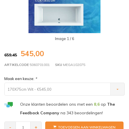
Image
1
/ 6
545,00
659,45
ARTIKELCODE
5060701001
SKU
MEGA102075
Maak een keuze:
*
170X75cm Wit - €545,00
Onze klanten beoordelen ons met een
8,6
op
The
Feedback Company
na
343
beoordelingen!
-
+
TOEVOEGEN AAN WINKELWAGEN