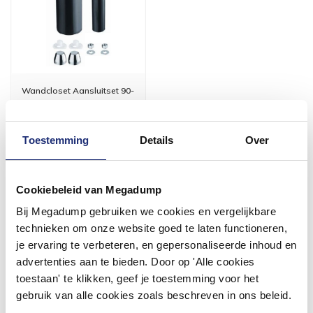
Wandcloset Aansluitset 90-
110 300Mm
Vóór 14:00 besteld,
Toestemming
Details
Over
volgende werkdag in huis
39,87
32,95
Cookiebeleid van Megadump
Bij Megadump gebruiken we cookies en vergelijkbare
Meer info
technieken om onze website goed te laten functioneren,
je ervaring te verbeteren, en gepersonaliseerde inhoud en
advertenties aan te bieden. Door op 'Alle cookies
toestaan' te klikken, geef je toestemming voor het
gebruik van alle cookies zoals beschreven in ons beleid.
#mijndroombadkamer