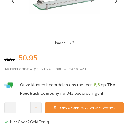
Image
1
/ 2
50,95
61,65
ARTIKELCODE
AQS3821.24
SKU
MEGA103423
Onze klanten beoordelen ons met een
8,6
op
The
Feedback Company
na
343
beoordelingen!
-
+
TOEVOEGEN AAN WINKELWAGEN
Gratis bezorgen v.a. € 150,-(NL)