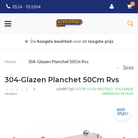
0
0524 - 551004
Gratis
bezorgd vanaf €150
Home
304-Glazen Planchet 50Cm Rvs
Terug
304-Glazen Planchet 50Cm Rvs
0
LEVERTIJD
VÓÓR 14:00 BESTELD, VOLGENDE
WERKDAG IN HUIS
reviews