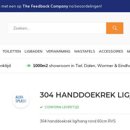
s met een
op
The Feedback Company
na
beoordelingen!
TOILETTEN
LIGBADEN
VERWARMING
WASTAFELS
ACCESSOIRES
M
nktijd
1000m2
showroom in Tiel, Dalen, Wormer & Eindh
304 HANDDOEKREK LIG
CONFORM LEVERTIJD
304 handdoekrek lig/hang rond 60cm RVS