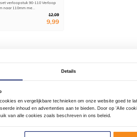
et verloopstuk 90-110 Verloop
m naar 110mm me...
12,09
9,99
Details
#mijndroombadkamer
ouw badkamer op Instagram met #mijndroombadkamer en tag @m
p
omgeving vol met unieke badkamerstijlen. Doe je mee?
okies en vergelijkbare technieken om onze website goed te late
seerde inhoud en advertenties aan te bieden. Door op 'Alle cooki
uik van alle cookies zoals beschreven in ons beleid.