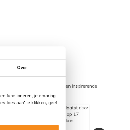
Over
egadumpnl. Samen bouwen we een inspirerende
n functioneren, je ervaring
es toestaan' te klikken, geef