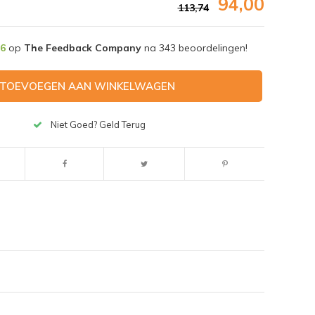
94,00
113,74
,6
op
The Feedback Company
na
343
beoordelingen!
TOEVOEGEN AAN WINKELWAGEN
Niet Goed? Geld Terug