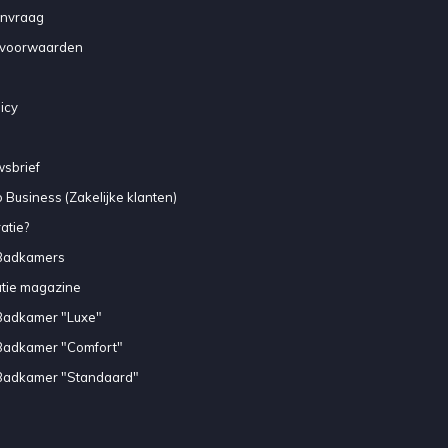
anvraag
voorwaarden
icy
sbrief
 Business (Zakelijke klanten)
atie?
Badkamers
atie magazine
Badkamer "Luxe"
Badkamer "Comfort"
Badkamer "Standaard"