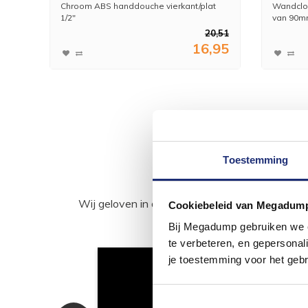
Chroom ABS handdouche vierkant/plat
Wandclos
1/2"
van 90m
20,51
16,95
Toestemming
Wij geloven in de kracht van delen. Deel j
Cookiebeleid van Megadum
Bij Megadump gebruiken we co
te verbeteren, en gepersonali
je toestemming voor het gebr