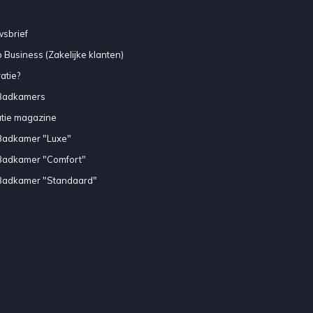
sbrief
 Business (Zakelijke klanten)
atie?
Badkamers
atie magazine
Badkamer "Luxe"
Badkamer "Comfort"
Badkamer "Standaard"