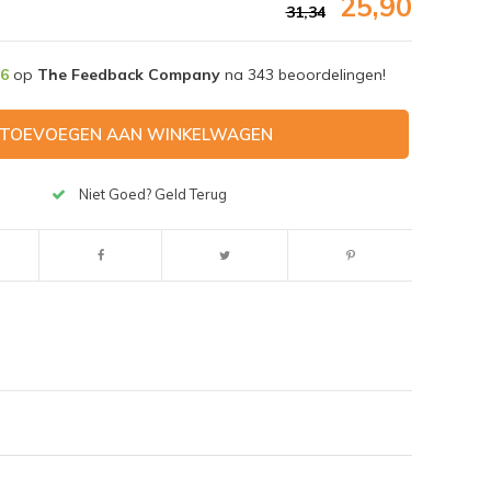
25,90
31,34
,6
op
The Feedback Company
na
343
beoordelingen!
TOEVOEGEN AAN WINKELWAGEN
Niet Goed? Geld Terug