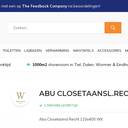
s met een
op
The Feedback Company
na
beoordelingen!
TOILETTEN
LIGBADEN
VERWARMING
WASTAFELS
ACCESSOIRES
M
nktijd
1000m2
showroom in Tiel, Dalen, Wormer & Eindh
ABU CLOSETAANSL.REC
CONFORM LEVERTIJD
Abu Closetaansl.Recht 110x400 Wit