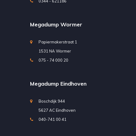
0344 - 621186
Megadump Wormer
Papiermakerstraat 1
1531 NA Wormer
075 - 74 000 20
Megadump Eindhoven
Boschdijk 944
5627 AC Eindhoven
040-741 00 41