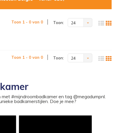
Toon 1 - 0 van 0
Toon:
24
Toon 1 - 0 van 0
Toon:
24
dkamer
ram met #mijndroombadkamer en tag @megadumpnl.
nieke badkamerstijlen. Doe je mee?