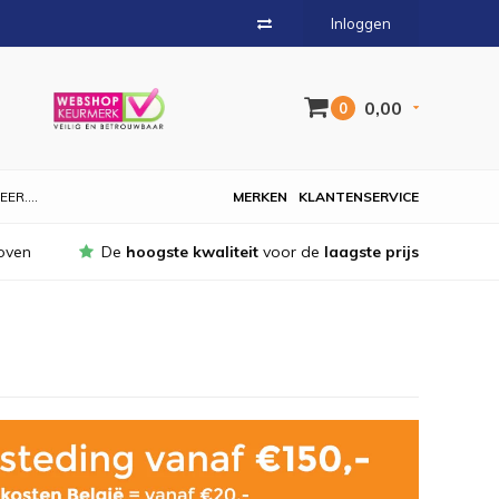
Inloggen
0,00
0
EER....
MERKEN
KLANTENSERVICE
oven
De
hoogste kwaliteit
voor de
laagste prijs