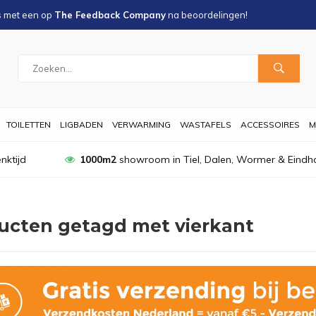
s met een
op
The Feedback Company
na
beoordelingen!
TOILETTEN
LIGBADEN
VERWARMING
WASTAFELS
ACCESSOIRES
M
nktijd
1000m2
showroom in Tiel, Dalen, Wormer & Eindh
ucten getagd met vierkant