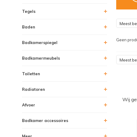
Tegels
Meest b
Baden
Geen produ
Badkamerspiegel
Badkamermeubels
Meest b
Toiletten
Radiatoren
Wij ge
Afvoer
Badkamer accessoires
Meer....