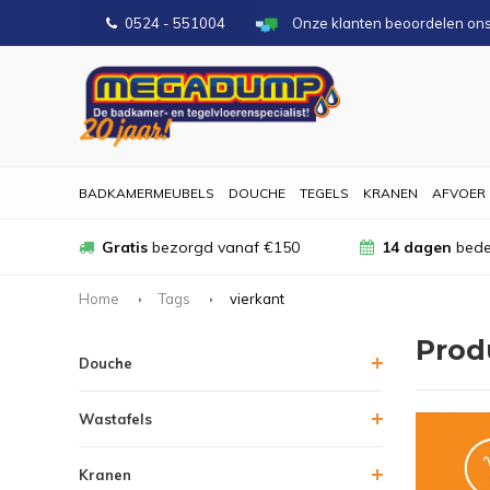
0524 - 551004
Onze klanten beoordelen on
BADKAMERMEUBELS
DOUCHE
TEGELS
KRANEN
AFVOER
Gratis
bezorgd vanaf €150
14 dagen
bede
Home
Tags
vierkant
Prod
Douche
Wastafels
Kranen