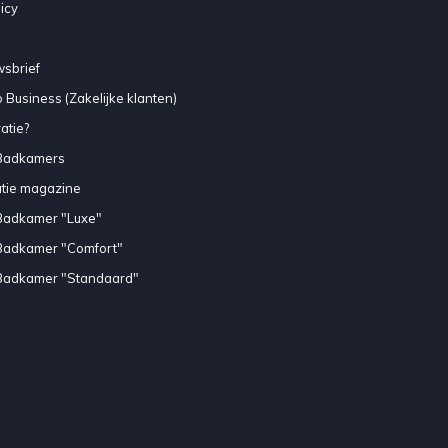
icy
sbrief
 Business (Zakelijke klanten)
atie?
Badkamers
atie magazine
Badkamer "Luxe"
Badkamer "Comfort"
Badkamer "Standaard"