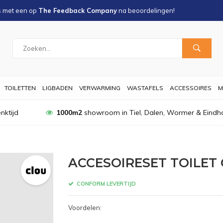
s met een
op
The Feedback Company
na
beoordelingen!
TOILETTEN
LIGBADEN
VERWARMING
WASTAFELS
ACCESSOIRES
M
nktijd
1000m2
showroom in Tiel, Dalen, Wormer & Eindh
ACCESOIRESET TOILET
CONFORM LEVERTIJD
Voordelen: