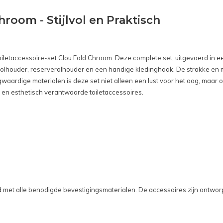
hroom - Stijlvol en Praktisch
e Toiletaccessoire-set Clou Fold Chroom. Deze complete set, uitgevoerd in
letrolhouder, reserverolhouder en een handige kledinghaak. De strakke en
oogwaardige materialen is deze set niet alleen een lust voor het oog, m
e en esthetisch verantwoorde toiletaccessoires.
rd met alle benodigde bevestigingsmaterialen. De accessoires zijn ontworp