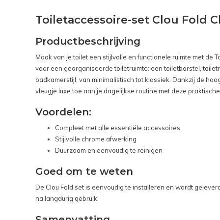
Toiletaccessoire-set Clou Fold C
Productbeschrijving
Maak van je toilet een stijlvolle en functionele ruimte met d
voor een georganiseerde toiletruimte: een toiletborstel, toi
badkamerstijl, van minimalistisch tot klassiek. Dankzij de h
vleugje luxe toe aan je dagelijkse routine met deze praktisch
Voordelen:
Compleet met alle essentiële accessoires
Stijlvolle chrome afwerking
Duurzaam en eenvoudig te reinigen
Goed om te weten
De Clou Fold set is eenvoudig te installeren en wordt geleve
na langdurig gebruik.
Samenvatting