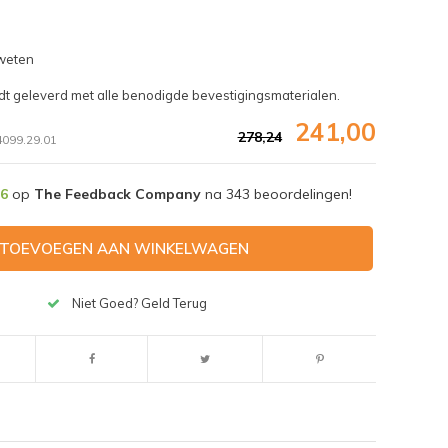
 weten
rdt geleverd met alle benodigde bevestigingsmaterialen.
241,00
278,24
099.29.01
,6
op
The Feedback Company
na
343
beoordelingen!
TOEVOEGEN AAN WINKELWAGEN
Niet Goed? Geld Terug