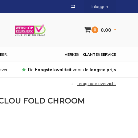
Inloggen
0,00
0
EER....
MERKEN
KLANTENSERVICE
oven
De
hoogste kwaliteit
voor de
laagste prijs
Terug naar overzicht
 CLOU FOLD CHROOM