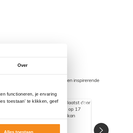
Over
egadumpnl. Samen bouwen we een inspirerende
n functioneren, je ervaring
es toestaan' te klikken, geef
Alles toestaan