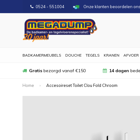
0524 - 551004
Onze klanten beoordelen on
BADKAMERMEUBELS
DOUCHE
TEGELS
KRANEN
AFVOER
Gratis
bezorgd vanaf €150
14 dagen
bede
Home
Accesoireset Toilet Clou Fold Chroom