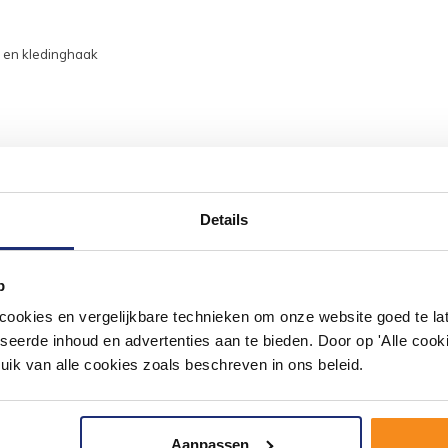
er en kledinghaak
Details
#mijndroombadkamer
ouw badkamer op Instagram met #mijndroombadkamer en tag @m
omgeving vol met unieke badkamerstijlen. Doe je mee?
p
okies en vergelijkbare technieken om onze website goed te late
seerde inhoud en advertenties aan te bieden. Door op 'Alle cooki
uik van alle cookies zoals beschreven in ons beleid.
Aanpassen