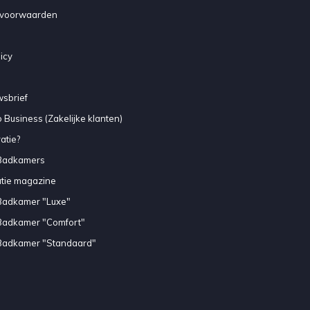
voorwaarden
icy
sbrief
 Business (Zakelijke klanten)
atie?
Badkamers
atie magazine
Badkamer "Luxe"
Badkamer "Comfort"
Badkamer "Standaard"