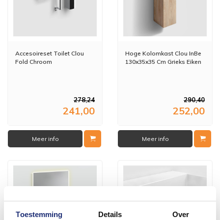
Accesoireset Toilet Clou
Hoge Kolomkast Clou InBe
Fold Chroom
130x35x35 Cm Grieks Eiken
278,24
290,40
241,00
252,00
Meer info
Meer info
Toestemming
Details
Over