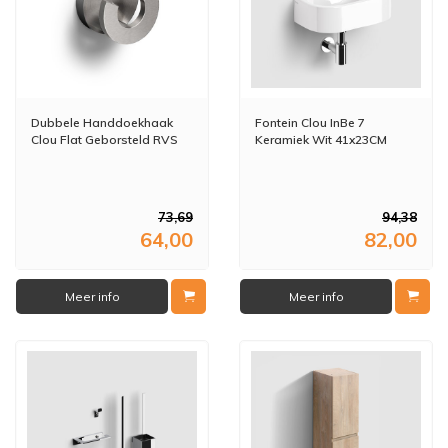
Dubbele Handdoekhaak
Fontein Clou InBe 7
Clou Flat Geborsteld RVS
Keramiek Wit 41x23CM
73,69
94,38
64,00
82,00
Meer info
Meer info