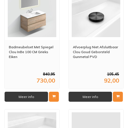
Badmeubelset Met Spiegel
Afvoerplug Niet Afsluitbaar
Clou InBe 100 CM Grieks
Clou Goud Geborsteld
Eiken
Gunmetal PVD
840,95
105,45
730,00
92,00
Meer info
Meer info