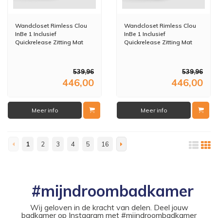
Wandcloset Rimless Clou
Wandcloset Rimless Clou
InBe 1 Inclusief
InBe 1 Inclusief
Quickrelease Zitting Mat
Quickrelease Zitting Mat
Zwart
Wit
539,96
539,96
446,00
446,00
Meer info
Meer info
1
2
3
4
5
16
#mijndroombadkamer
Wij geloven in de kracht van delen. Deel jouw
badkamer op Instagram met #mijndroombadkamer