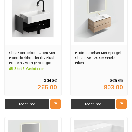
Clou Fonteinkast Open Met
Badmeubelset Met Spiegel
Handdoekhouder tbv Flush
Clou InBe 120 CM Grieks
Fontein Zwart (Kraangat
Eiken
Rechts)
3 tot 5 Werkdagen
304,92
925,65
265,00
803,00
Meer info
Meer info