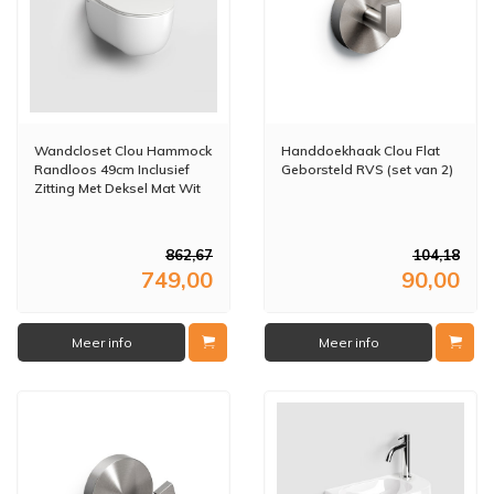
Wandcloset Clou Hammock
Handdoekhaak Clou Flat
Randloos 49cm Inclusief
Geborsteld RVS (set van 2)
Zitting Met Deksel Mat Wit
862,67
104,18
749,00
90,00
Meer info
Meer info