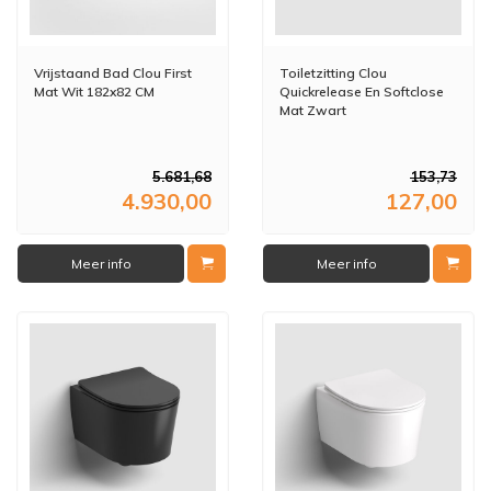
Vrijstaand Bad Clou First
Toiletzitting Clou
Mat Wit 182x82 CM
Quickrelease En Softclose
Mat Zwart
5.681,68
153,73
4.930,00
127,00
Meer info
Meer info