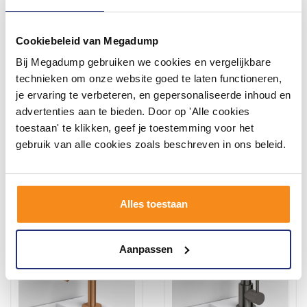
Cookiebeleid van Megadump
Bij Megadump gebruiken we cookies en vergelijkbare
Badkamermeubelset
Afvoerplug Niet Afsluitbaar
Dubbele Wasbak 120 CM
Clou Goud Geborsteld
technieken om onze website goed te laten functioneren,
Grieks Eiken
Goud PVD
je ervaring te verbeteren, en gepersonaliseerde inhoud en
advertenties aan te bieden. Door op 'Alle cookies
toestaan' te klikken, geef je toestemming voor het
992,20
105,45
861,00
92,00
gebruik van alle cookies zoals beschreven in ons beleid.
Meer info
Meer info
Alles toestaan
Aanpassen