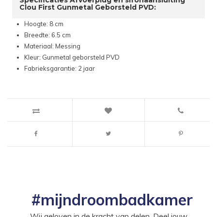
Specificaties Afvoerplug en sifonaansluiting
Clou First Gunmetal Geborsteld PVD:
Hoogte: 8 cm
Breedte: 6.5 cm
Materiaal: Messing
Kleur: Gunmetal geborsteld PVD
Fabrieksgarantie: 2 jaar
#mijndroombadkamer
Wij geloven in de kracht van delen. Deel jouw