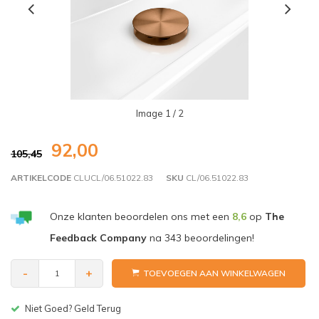
Image
1
/ 2
92,00
105,45
ARTIKELCODE
CLUCL/06.51022.83
SKU
CL/06.51022.83
Onze klanten beoordelen ons met een
8,6
op
The
Feedback Company
na
343
beoordelingen!
-
+
TOEVOEGEN AAN WINKELWAGEN
Gratis bezorgen v.a. € 150,-(NL)