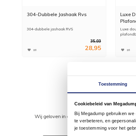
304-Dubbele Jashaak Rvs
Luxe 
Plafon
Chroo
304-dubbele jashaak RVS
Luxe do
plafondb
muura...
35,03
28,95
Toestemming
Cookiebeleid van Megadum
Bij Megadump gebruiken we co
Wij geloven in de kracht van delen. Deel j
te verbeteren, en gepersonali
je toestemming voor het gebr