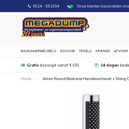
0524 - 551004
Onze klanten beoordelen on
BADKAMERMEUBELS
DOUCHE
TEGELS
KRANEN
AFVOER
Gratis
bezorgd vanaf €150
14 dagen
bede
Home
Amon Round Badrand Handdoucheset + Slang 