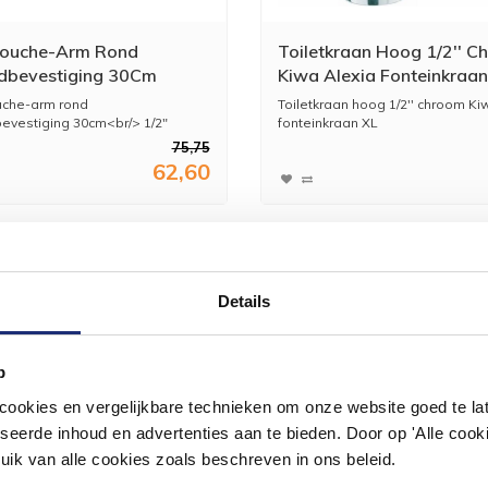
Douche-Arm Rond
Toiletkraan Hoog 1/2'' C
dbevestiging 30Cm
Kiwa Alexia Fonteinkraan
m
uche-arm rond
Toiletkraan hoog 1/2'' chroom Ki
evestiging 30cm<br/> 1/2"
fonteinkraan XL
75,75
62,60
Details
#mijndroombadkamer
p
okies en vergelijkbare technieken om onze website goed te late
ouw badkamer op Instagram met #mijndroombadkamer en tag @m
seerde inhoud en advertenties aan te bieden. Door op 'Alle cooki
omgeving vol met unieke badkamerstijlen. Doe je mee?
uik van alle cookies zoals beschreven in ons beleid.