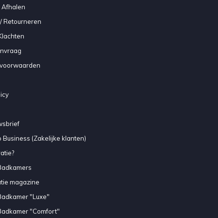
 Afhalen
/ Retourneren
Klachten
anvraag
voorwaarden
icy
sbrief
 Business (Zakelijke klanten)
atie?
Badkamers
atie magazine
Badkamer "Luxe"
Badkamer "Comfort"