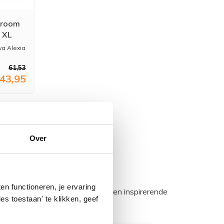
hroom
 XL
wa Alexia
61,53
43,95
Over
n functioneren, je ervaring
egadumpnl. Samen bouwen we een inspirerende
es toestaan' te klikken, geef