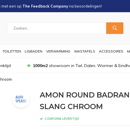
s met een
op
The Feedback Company
na
beoordelingen!
TOILETTEN
LIGBADEN
VERWARMING
WASTAFELS
ACCESSOIRES
M
nktijd
1000m2
showroom in Tiel, Dalen, Wormer & Eindh
Chroom
AMON ROUND BADRAN
SLANG CHROOM
CONFORM LEVERTIJD