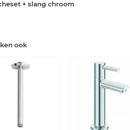
heset + slang chroom
eken ook