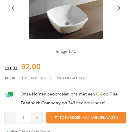
Image
1
/ 1
92,00
111,32
ARTIKELCODE
AQS3407.32
SKU
MEGA100521
Onze klanten beoordelen ons met een
8,6
op
The
Feedback Company
na
343
beoordelingen!
-
+
TOEVOEGEN AAN WINKELWAGEN
Gratis bezorgen v.a. € 150,-(NL)