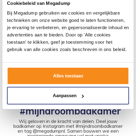
Cookiebeleid van Megadump
Bij Megadump gebruiken we cookies en vergelijkbare
Keramische Opzetwastafel
Keramische Opzetwastafel
technieken om onze website goed te laten functioneren,
Varuna 41X41X15 Cm
Varuna 46X46X16,5 Cm
je ervaring te verbeteren, en gepersonaliseerde inhoud en
Vóór 14:00 besteld,
Vóór 14:00 besteld,
advertenties aan te bieden. Door op 'Alle cookies
volgende werkdag in huis
volgende werkdag in huis
toestaan' te klikken, geef je toestemming voor het
113,74
125,84
gebruik van alle cookies zoals beschreven in ons beleid.
94,00
104,00
Meer info
Meer info
Alles toestaan
Aanpassen
#mijndroombadkamer
Wij geloven in de kracht van delen. Deel jouw
badkamer op Instagram met #mijndroombadkamer
en tag @megadumpnl. Samen bouwen we een
inspirerende omgeving vol met unieke