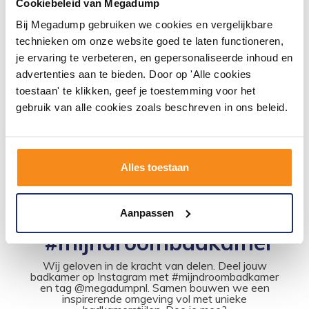
Cookiebeleid van Megadump
Bij Megadump gebruiken we cookies en vergelijkbare
Fonteinkraan Sani-Sub
Fonteinkraan Sani-sub rond
technieken om onze website goed te laten functioneren,
vierkant
je ervaring te verbeteren, en gepersonaliseerde inhoud en
2 werkdagen
2 werkdagen
advertenties aan te bieden. Door op 'Alle cookies
toestaan' te klikken, geef je toestemming voor het
84,22
72,60
gebruik van alle cookies zoals beschreven in ons beleid.
69,60
60,00
Meer info
Meer info
Alles toestaan
Aanpassen
#mijndroombadkamer
Wij geloven in de kracht van delen. Deel jouw
badkamer op Instagram met #mijndroombadkamer
en tag @megadumpnl. Samen bouwen we een
inspirerende omgeving vol met unieke