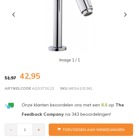
Image
1
/ 1
42,95
51,97
ARTIKELCODE
AQS3730.22
SKU
MEGA101361
Onze klanten beoordelen ons met een
8,6
op
The
Feedback Company
na
343
beoordelingen!
-
+
TOEVOEGEN AAN WINKELWAGEN