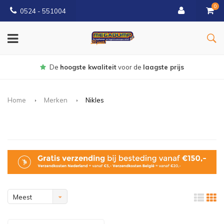
0
0524 - 551004
De
hoogste kwaliteit
voor de
laagste prijs
Home
Merken
Nikles
Meest
bekeken