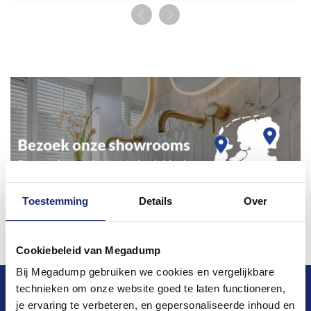
Toestemming
Details
Over
Cookiebeleid van Megadump
Bij Megadump gebruiken we cookies en vergelijkbare
technieken om onze website goed te laten functioneren,
Blijf op de hoogte van het laatste nieuws en
je ervaring te verbeteren, en gepersonaliseerde inhoud en
ontwikkelingen