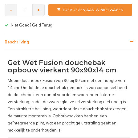
-
+
TOEVOEGEN AAN WINKELWAGEN
Gratis bezorgen v.a. € 150,-(NL)
Beschrijving
Get Wet Fusion douchebak
opbouw vierkant 90x90x14 cm
Mooie douchebak Fusion van 90 bij 90 cm met een hoogte van
14 cm. Omdat deze douchebak gemaakt is van composiet heeft
de douchebak een aantal voordelen waaronder; Interne
versterking, zodat de zware glasvezel versterking niet nodig is.
Een strakkere belijning, waardoor deze douchebak strak tegen
de muur te monteren is. Opbouwbakken hebben een
geïntegreerde plint, wat een prachtige uitstraling geeft en
makkelijk te onderhouden is.