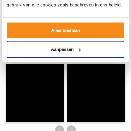
gebruik van alle cookies zoals beschreven in ons beleid.
#mijndroombadkamer
Alles toestaan
Wij geloven in de kracht van delen. Deel jouw
badkamer op Instagram met #mijndroombadkamer
en tag @megadumpnl. Samen bouwen we een
inspirerende omgeving vol met unieke
Aanpassen
badkamerstijlen. Doe je mee?