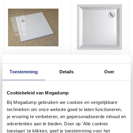
Luxe Douchebak Vierkant
Kwadrant Kunststof
90X90X4 Cm Wit
Douchebak Vierkant
Toestemming
Details
Over
80X80X5 Cm Wit
Vóór 14:00 besteld,
6 weken
volgende werkdag in huis
204,49
145,81
Cookiebeleid van Megadump
169,00
120,50
Bij Megadump gebruiken we cookies en vergelijkbare
technieken om onze website goed te laten functioneren,
Meer info
Meer info
je ervaring te verbeteren, en gepersonaliseerde inhoud en
advertenties aan te bieden. Door op 'Alle cookies
toestaan' te klikken, geef je toestemming voor het