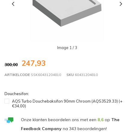
Image
1
/ 3
247,93
300,00
ARTIKELCODE
SSK60431204810
SKU
60431204810
Douchesifon:
AQS Turbo Douchebaksifon 90mm Chroom (AQS3529.33) (+
€34,00)
Onze klanten beoordelen ons met een
8,6
op
The
Feedback Company
na
343
beoordelingen!