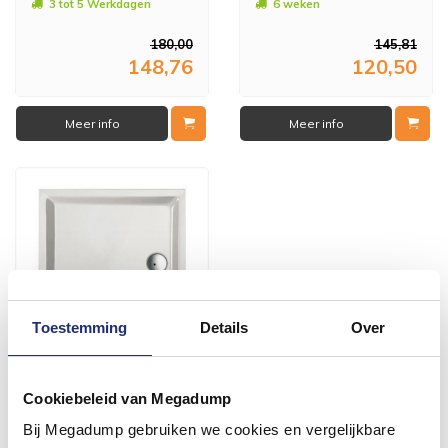
3 tot 5 Werkdagen
6 weken
180,00
145,81
148,76
120,50
Meer info
Meer info
Toestemming
Details
Over
Plieger Liberty Douchebak
Cookiebeleid van Megadump
Vierkant 100X100X4 Cm
Bij Megadump gebruiken we cookies en vergelijkbare
Vóór 14:00 besteld,