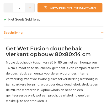
-
+
TOEVOEGEN AAN WINKELWAGEN
Gratis bezorgen v.a. € 150,-(NL)
Beschrijving
Get Wet Fusion douchebak
vierkant opbouw 80x80x14 cm
Mooie douchebak Fusion van 80 bij 80 cm met een hoogte van
14 cm. Omdat deze douchebak gemaakt is van composiet heeft
de douchebak een aantal voordelen waaronder; Interne
versterking, zodat de zware glasvezel versterking niet nodig is.
Een strakkere belijning, waardoor deze douchebak strak tegen
de muur te monteren is. Opbouwbakken hebben een
geïntegreerde plint, wat een prachtige uitstraling geeft en
makkelijk te onderhouden is.