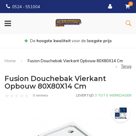
0
0524 - 551004
Gratis
bezorgd vanaf €150
Home
Fusion Douchebak Vierkant Opbouw 80X80X14 Cm
Terug
Fusion Douchebak Vierkant
Opbouw 80X80X14 Cm
0 reviews
LEVERTIJD
3 TOT 5 WERKDAGEN