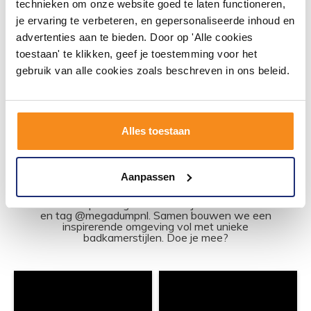
technieken om onze website goed te laten functioneren,
volgende werkdag in huis
je ervaring te verbeteren, en gepersonaliseerde inhoud en
264,99
219,00
advertenties aan te bieden. Door op 'Alle cookies
toestaan' te klikken, geef je toestemming voor het
gebruik van alle cookies zoals beschreven in ons beleid.
Meer info
Alles toestaan
#mijndroombadkamer
Aanpassen
Wij geloven in de kracht van delen. Deel jouw
badkamer op Instagram met #mijndroombadkamer
en tag @megadumpnl. Samen bouwen we een
inspirerende omgeving vol met unieke
badkamerstijlen. Doe je mee?