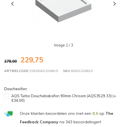
Image
1
/ 3
229,75
278,00
ARTIKELCODE
SSK60431204610
SKU
60431204610
Douchesifon:
AQS Turbo Douchebaksifon 90mm Chroom (AQS3529.33) (+
€34,00)
Onze klanten beoordelen ons met een
8,6
op
The
Feedback Company
na
343
beoordelingen!