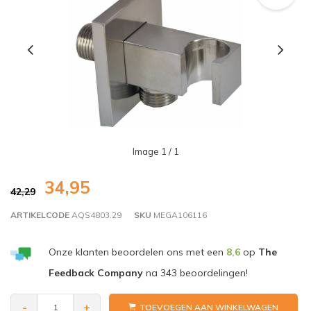
Image
1
/ 1
34,95
42,29
ARTIKELCODE
AQS4803.29
SKU
MEGA106116
Onze klanten beoordelen ons met een
8,6
op
The
Feedback Company
na
343
beoordelingen!
-
+
TOEVOEGEN AAN WINKELWAGEN