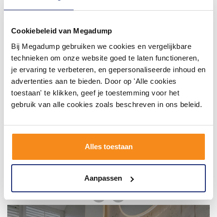
#mijndroombadkamer
Cookiebeleid van Megadump
Wij geloven in de kracht van delen. Deel jouw
badkamer op Instagram met #mijndroombadkamer
Bij Megadump gebruiken we cookies en vergelijkbare
en tag @megadumpnl. Samen bouwen we een
inspirerende omgeving vol met unieke
technieken om onze website goed te laten functioneren,
badkamerstijlen. Doe je mee?
je ervaring te verbeteren, en gepersonaliseerde inhoud en
advertenties aan te bieden. Door op 'Alle cookies
toestaan' te klikken, geef je toestemming voor het
gebruik van alle cookies zoals beschreven in ons beleid.
Alles toestaan
Aanpassen