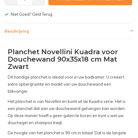
Gratis bezorgen v.a. € 150,-(NL)
Beschrijving
Planchet Novellini Kuadra voor
Douchewand 90x35x18 cm Mat
Zwart
Dit handige planchet is ideaal voor in uw badkamer. U creëert
extra opbergruimte en maakt van uw douchewand een
blikvanger.
Het planchet is van Novellini en komt uit de Kuadra serie. Het is
een planchet dat aan uw douchewand gehangen kan worden.
Op deze manier hoeft u geen gaten te boren en kunt u wel uw
douchegel en shampoo kwijt.
De hoogte van het planchet is 90 cm in totaal. Dat is de langste