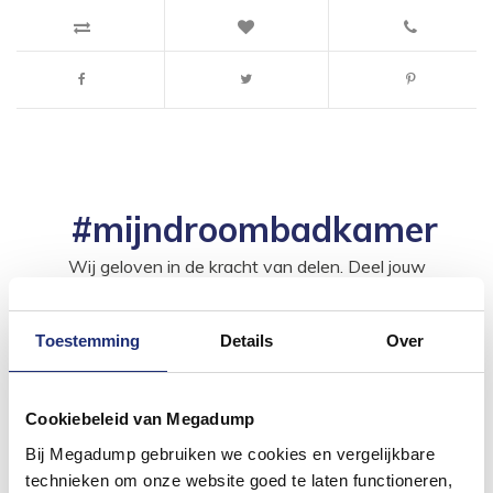
#mijndroombadkamer
Wij geloven in de kracht van delen. Deel jouw
badkamer op Instagram met #mijndroombadkamer
en tag @megadumpnl. Samen bouwen we een
inspirerende omgeving vol met unieke
badkamerstijlen. Doe je mee?
Toestemming
Details
Over
Cookiebeleid van Megadump
Bij Megadump gebruiken we cookies en vergelijkbare
technieken om onze website goed te laten functioneren,