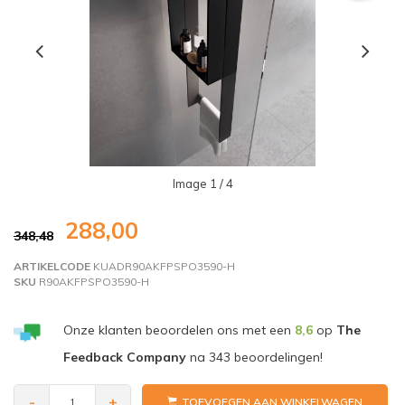
Image
1
/ 4
288,00
348,48
ARTIKELCODE
KUADR90AKFPSPO3590-H
SKU
R90AKFPSPO3590-H
Onze klanten beoordelen ons met een
8,6
op
The
Feedback Company
na
343
beoordelingen!
-
+
TOEVOEGEN AAN WINKELWAGEN