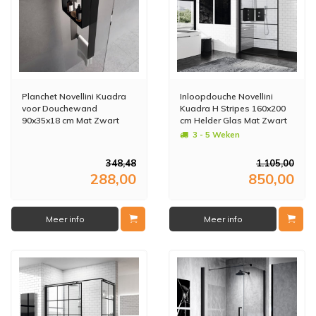
Planchet Novellini Kuadra
Inloopdouche Novellini
voor Douchewand
Kuadra H Stripes 160x200
90x35x18 cm Mat Zwart
cm Helder Glas Mat Zwart
Profiel
3 - 5 Weken
348,48
1.105,00
288,00
850,00
Meer info
Meer info