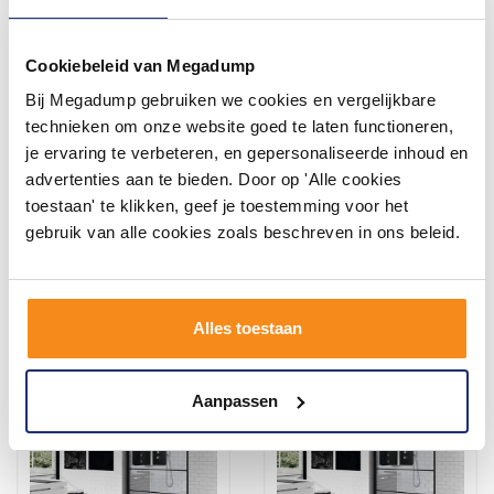
Cookiebeleid van Megadump
Bij Megadump gebruiken we cookies en vergelijkbare
Inloopdouche Novellini
Planchet Novellini Kuadra
Kuadra met Donkere
voor Douchewand
technieken om onze website goed te laten functioneren,
Middenband Mat Zwart
90x35x18 cm Chroom
je ervaring te verbeteren, en gepersonaliseerde inhoud en
Profiel (alle maten)
3 - 5 Weken
advertenties aan te bieden. Door op 'Alle cookies
toestaan' te klikken, geef je toestemming voor het
909,92
319,74
752,00
264,25
gebruik van alle cookies zoals beschreven in ons beleid.
Meer info
Meer info
Alles toestaan
Aanpassen