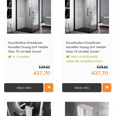
Douchedeur Draaibaar
Douchedeur Draaibaar
Novellini Young G+F Helder
Novellini Young G+F Helder
Glas 75 cm Mat Zwart
Glas 70 cm Mat Zwart
Aluminium Profiel
Aluminium Profiel
4 - 6 weken
Vóór 14:00 besteld,
volgende werkdag in huis
529,62
529,62
437,70
437,70
Meer info
Meer info