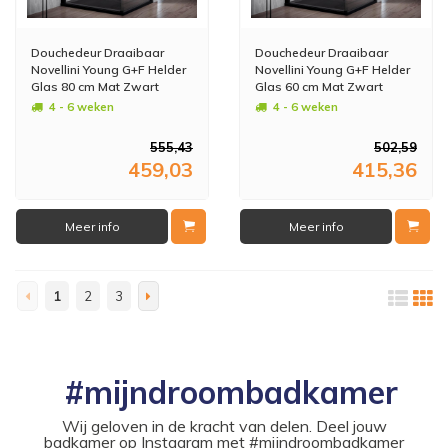
Douchedeur Draaibaar
Douchedeur Draaibaar
Novellini Young G+F Helder
Novellini Young G+F Helder
Glas 80 cm Mat Zwart
Glas 60 cm Mat Zwart
Aluminium Profiel
Aluminium Profiel
4 - 6 weken
4 - 6 weken
555,43
502,59
459,03
415,36
Meer info
Meer info
1
2
3
#mijndroombadkamer
Wij geloven in de kracht van delen. Deel jouw
badkamer op Instagram met #mijndroombadkamer