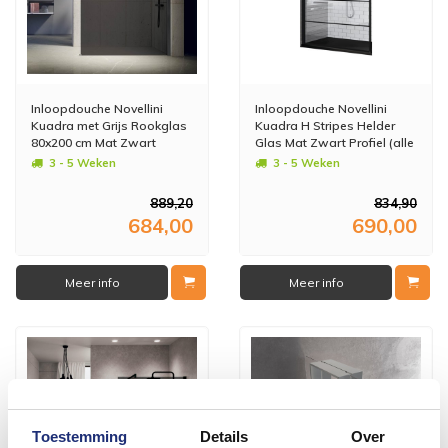
Inloopdouche Novellini
Inloopdouche Novellini
Kuadra met Grijs Rookglas
Kuadra H Stripes Helder
80x200 cm Mat Zwart
Glas Mat Zwart Profiel (alle
Profiel
maten)
3 - 5 Weken
3 - 5 Weken
889,20
834,90
684,00
690,00
Meer info
Meer info
Toestemming
Details
Over