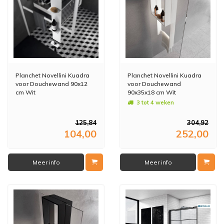
Planchet Novellini Kuadra
Planchet Novellini Kuadra
voor Douchewand 90x12
voor Douchewand
cm Wit
90x35x18 cm Wit
3 tot 4 weken
125,84
304,92
104,00
252,00
Meer info
Meer info