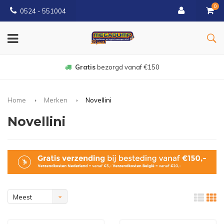
0
0524 - 551004
Gratis
bezorgd vanaf €150
Home
Merken
Novellini
Novellini
Meest
bekeken