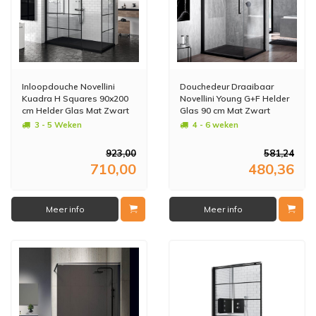
Inloopdouche Novellini
Douchedeur Draaibaar
Kuadra H Squares 90x200
Novellini Young G+F Helder
cm Helder Glas Mat Zwart
Glas 90 cm Mat Zwart
Raster
Aluminium Profiel
3 - 5 Weken
4 - 6 weken
923,00
581,24
710,00
480,36
Meer info
Meer info