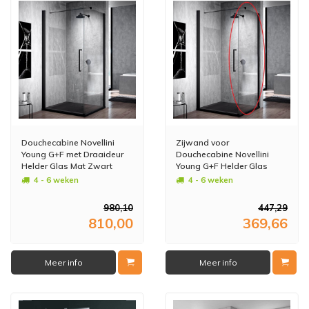
Douchecabine Novellini
Zijwand voor
Young G+F met Draaideur
Douchecabine Novellini
Helder Glas Mat Zwart
Young G+F Helder Glas
Profiel (alle maten)
60x200 cm Mat Zwart
4 - 6 weken
4 - 6 weken
Aluminium Profiel
980,10
447,29
810,00
369,66
Meer info
Meer info