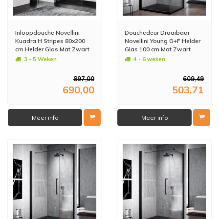
Inloopdouche Novellini
Douchedeur Draaibaar
Kuadra H Stripes 80x200
Novellini Young G+F Helder
cm Helder Glas Mat Zwart
Glas 100 cm Mat Zwart
Profiel
Aluminium Profiel
3 - 5 Weken
4 - 6 weken
897,00
609,49
690,00
503,71
Meer info
Meer info