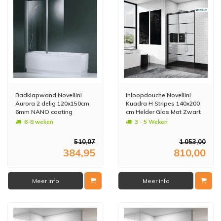
Badklapwand Novellini
Inloopdouche Novellini
Aurora 2 delig 120x150cm
Kuadra H Stripes 140x200
6mm NANO coating
cm Helder Glas Mat Zwart
Profiel
6-8 weken
3 - 5 Weken
510,07
1.053,00
384,95
810,00
Meer info
Meer info