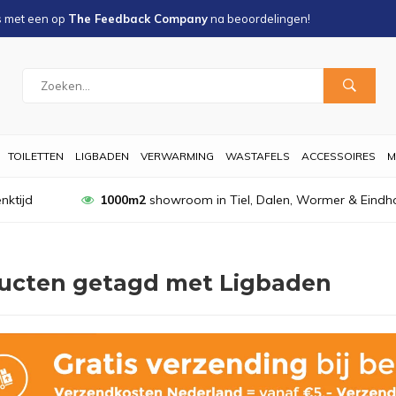
s met een
op
The Feedback Company
na
beoordelingen!
TOILETTEN
LIGBADEN
VERWARMING
WASTAFELS
ACCESSOIRES
M
nktijd
1000m2
showroom in Tiel, Dalen, Wormer & Eindh
ucten getagd met Ligbaden