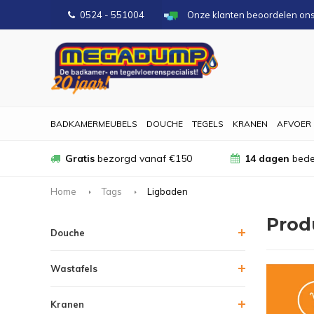
0524 - 551004
Onze klanten beoordelen on
BADKAMERMEUBELS
DOUCHE
TEGELS
KRANEN
AFVOER
Gratis
bezorgd vanaf €150
14 dagen
bede
Home
Tags
Ligbaden
Prod
Douche
Wastafels
Kranen