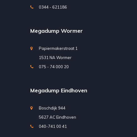
0344 - 621186
Megadump Wormer
Papiermakerstraat 1
1531 NA Wormer
075 - 74 000 20
Megadump Eindhoven
Boschdijk 944
5627 AC Eindhoven
040-741 00 41