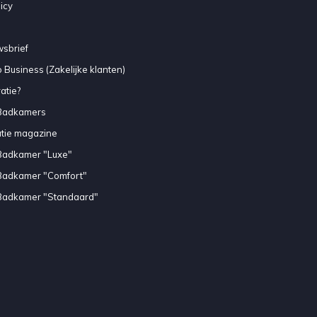
icy
sbrief
 Business (Zakelijke klanten)
atie?
Badkamers
atie magazine
Badkamer "Luxe"
Badkamer "Comfort"
Badkamer "Standaard"