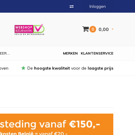
Inloggen
0,00
0
EER....
MERKEN
KLANTENSERVICE
oven
De
hoogste kwaliteit
voor de
laagste prijs