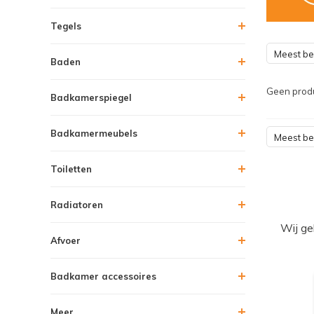
Tegels
Meest b
Baden
Geen produ
Badkamerspiegel
Badkamermeubels
Meest b
Toiletten
Radiatoren
Wij ge
Afvoer
Badkamer accessoires
Meer....