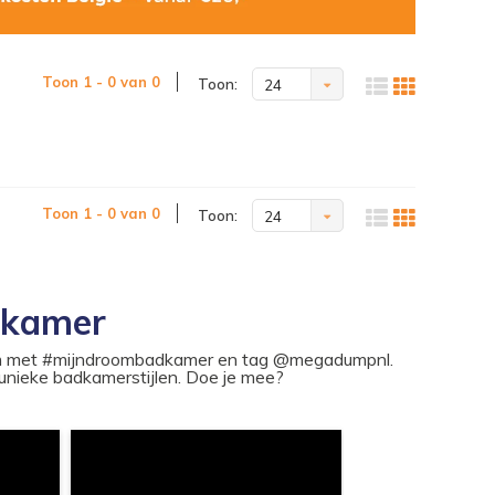
Toon 1 - 0 van 0
Toon:
24
Toon 1 - 0 van 0
Toon:
24
dkamer
ram met #mijndroombadkamer en tag @megadumpnl.
nieke badkamerstijlen. Doe je mee?