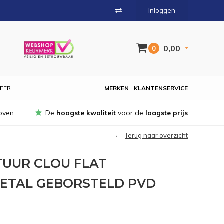
Inloggen
0,00
0
EER....
MERKEN
KLANTENSERVICE
oven
De
hoogste kwaliteit
voor de
laagste prijs
Terug naar overzicht
TUUR CLOU FLAT
TAL GEBORSTELD PVD