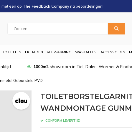
s met een
op
The Feedback Company
na
beoordelingen!
TOILETTEN
LIGBADEN
VERWARMING
WASTAFELS
ACCESSOIRES
M
nktijd
1000m2
showroom in Tiel, Dalen, Wormer & Eindh
Gunmetal Geborsteld PVD
TOILETBORSTELGARNI
WANDMONTAGE GUNME
CONFORM LEVERTIJD