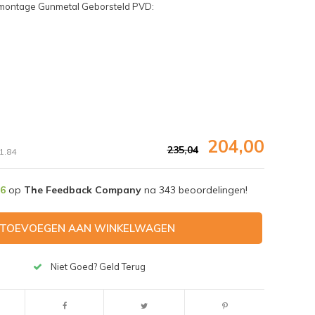
andmontage Gunmetal Geborsteld PVD:
204,00
235,04
1.84
,6
op
The Feedback Company
na
343
beoordelingen!
TOEVOEGEN AAN WINKELWAGEN
Afbeelding vergroten
Niet Goed? Geld Terug