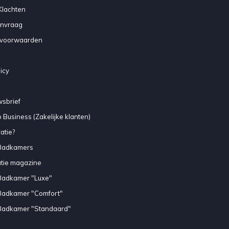
Klachten
anvraag
voorwaarden
icy
sbrief
 Business (Zakelijke klanten)
atie?
Badkamers
atie magazine
Badkamer "Luxe"
Badkamer "Comfort"
Badkamer "Standaard"