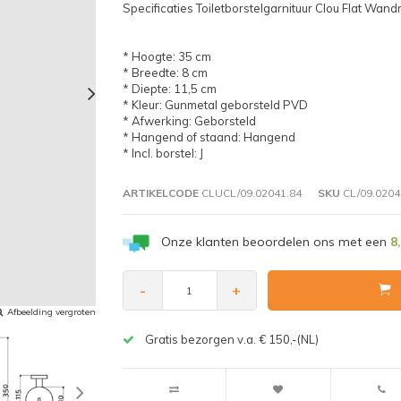
Specificaties Toiletborstelgarnituur Clou Flat W
* Hoogte: 35 cm
* Breedte: 8 cm
* Diepte: 11,5 cm
* Kleur: Gunmetal geborsteld PVD
* Afwerking: Geborsteld
* Hangend of staand: Hangend
* Incl. borstel: J
ARTIKELCODE
CLUCL/09.02041.84
SKU
CL/09.0204
Onze klanten beoordelen ons met een
8
-
+
Afbeelding vergroten
Gratis bezorgen v.a. € 150,-(NL)