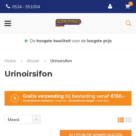
0
0524 - 551004
Gratis
bezorgd vanaf €150
Home
Afvoer
Urinoirsifon
Urinoirsifon
Meest
bekeken
ALLES IN DE WINKELWAGEN