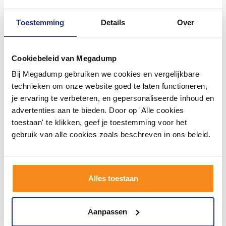
Toestemming
Details
Over
#mijndroombadkamer
Wij geloven in de kracht van delen. Deel jouw
badkamer op Instagram met #mijndroombadkamer
Cookiebeleid van Megadump
en tag @megadumpnl. Samen bouwen we een
inspirerende omgeving vol met unieke
Bij Megadump gebruiken we cookies en vergelijkbare
badkamerstijlen. Doe je mee?
technieken om onze website goed te laten functioneren,
je ervaring te verbeteren, en gepersonaliseerde inhoud en
advertenties aan te bieden. Door op 'Alle cookies
toestaan' te klikken, geef je toestemming voor het
gebruik van alle cookies zoals beschreven in ons beleid.
Alles toestaan
Aanpassen