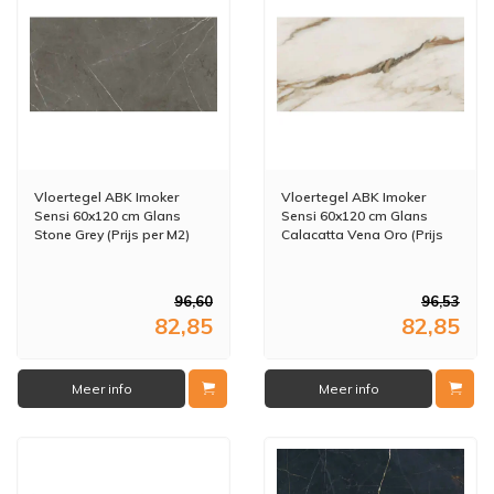
Vloertegel ABK Imoker
Vloertegel ABK Imoker
Sensi 60x120 cm Glans
Sensi 60x120 cm Glans
Stone Grey (Prijs per M2)
Calacatta Vena Oro (Prijs
per M2)
96,60
96,53
82,85
82,85
Meer info
Meer info