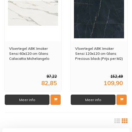
Vloertegel ABK Imoker
Vloertegel ABK Imoker
Sensi 60x120 cm Glans
Sensi 120x120 cm Glans
Calacatta Michelangelo
Precious black (Prijs per M2)
(Prijs per M2)
97,22
152,49
82,85
109,90
Meer info
Meer info