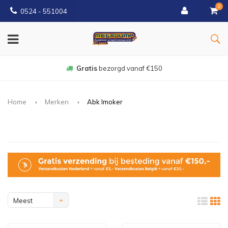
0
0524 - 551004
Gratis
bezorgd vanaf €150
Home
Merken
Abk Imoker
Meest
bekeken