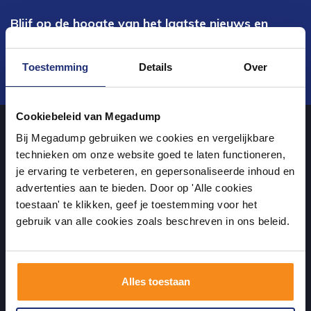
Blijf op de hoogte van het laatste nieuws en
ontwikkelingen
Toestemming
Details
Over
Verstuur
Cookiebeleid van Megadump
Bij Megadump gebruiken we cookies en vergelijkbare
Over ons
technieken om onze website goed te laten functioneren,
je ervaring te verbeteren, en gepersonaliseerde inhoud en
advertenties aan te bieden. Door op 'Alle cookies
uw sanitairwinkel in Dalen waar u niet alleen in onze showroom
toestaan' te klikken, geef je toestemming voor het
terecht kunt voor badkamertegels en sanitair, maar ook via de
gebruik van alle cookies zoals beschreven in ons beleid.
online winkel kan bestellen!
Alles toestaan