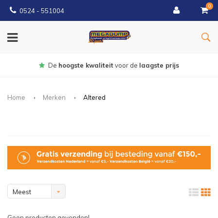
0
0524 - 551004
liteit
voor de
laagste prijs
Gratis
b
Home
Merken
Altered
Meest
bekeken
Geen producten gevonden!...