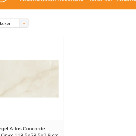
ekeken
egel Atlas Concorde
 Onyx 119,5x59,5x0,9 cm