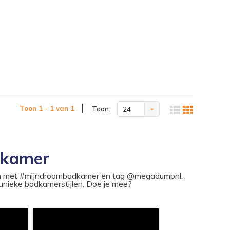
Toon 1 - 1 van 1
Toon:
24
dkamer
ram met #mijndroombadkamer en tag @megadumpnl.
nieke badkamerstijlen. Doe je mee?