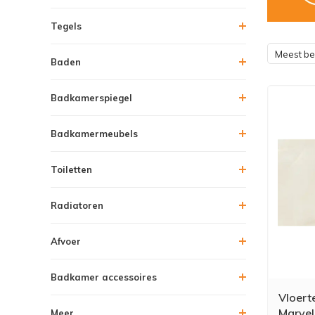
Tegels
Meest b
Baden
Badkamerspiegel
Badkamermeubels
Toiletten
Radiatoren
Afvoer
Badkamer accessoires
Vloert
Marvel
Meer....