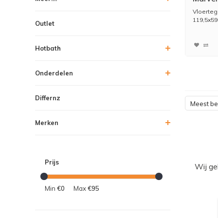
Glans 
Vloerteg
119,5x59,
Outlet
Hotbath
Onderdelen
Differnz
Meest b
Merken
Prijs
Wij ge
Min
€0
Max
€95