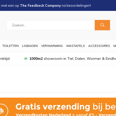
s met een
op
The Feedback Company
na
beoordelingen!
TOILETTEN
LIGBADEN
VERWARMING
WASTAFELS
ACCESSOIRES
M
nktijd
1000m2
showroom in Tiel, Dalen, Wormer & Eindh