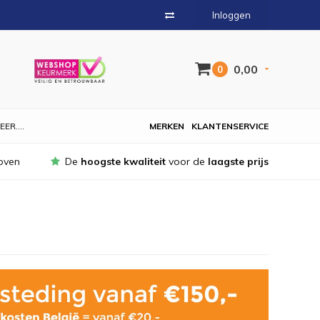
Inloggen
0,00
0
EER....
MERKEN
KLANTENSERVICE
oven
De
hoogste kwaliteit
voor de
laagste prijs