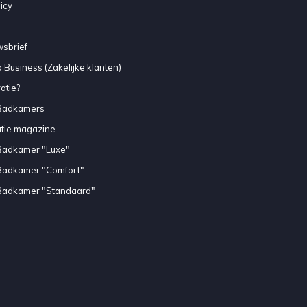
icy
sbrief
 Business (Zakelijke klanten)
atie?
Badkamers
atie magazine
Badkamer "Luxe"
Badkamer "Comfort"
Badkamer "Standaard"