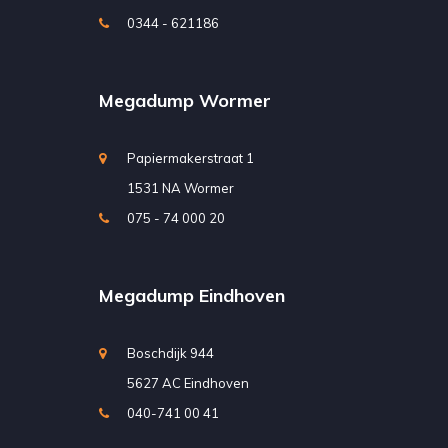
0344 - 621186
Megadump Wormer
Papiermakerstraat 1
1531 NA Wormer
075 - 74 000 20
Megadump Eindhoven
Boschdijk 944
5627 AC Eindhoven
040-741 00 41