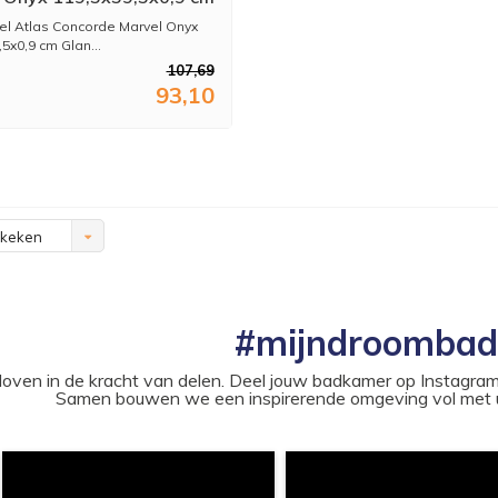
White (Prijs per M2)
el Atlas Concorde Marvel Onyx
5x0,9 cm Glan...
107,69
93,10
ekeken
#mijndroomba
loven in de kracht van delen. Deel jouw badkamer op Instag
Samen bouwen we een inspirerende omgeving vol met u