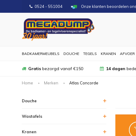
0524 - 551004
Onze klanten beoordelen on
BADKAMERMEUBELS
DOUCHE
TEGELS
KRANEN
AFVOER
Gratis
bezorgd vanaf €150
14 dagen
bede
Home
Merken
Atlas Concorde
Douche
Wastafels
Kranen