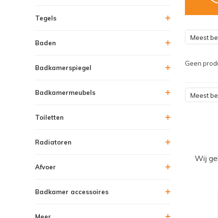
Tegels
Meest b
Baden
Geen produ
Badkamerspiegel
Badkamermeubels
Meest b
Toiletten
Radiatoren
Wij ge
Afvoer
Badkamer accessoires
Meer....