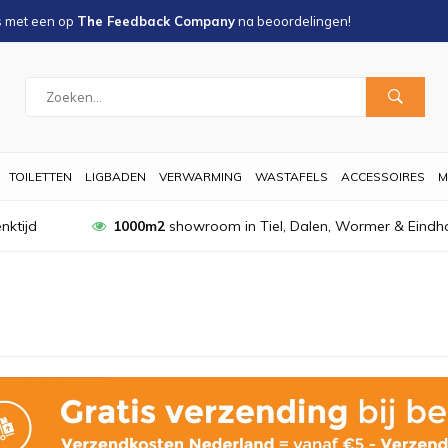
s met een
op
The Feedback Company
na
beoordelingen!
TOILETTEN
LIGBADEN
VERWARMING
WASTAFELS
ACCESSOIRES
M
nktijd
1000m2
showroom in Tiel, Dalen, Wormer & Eindh