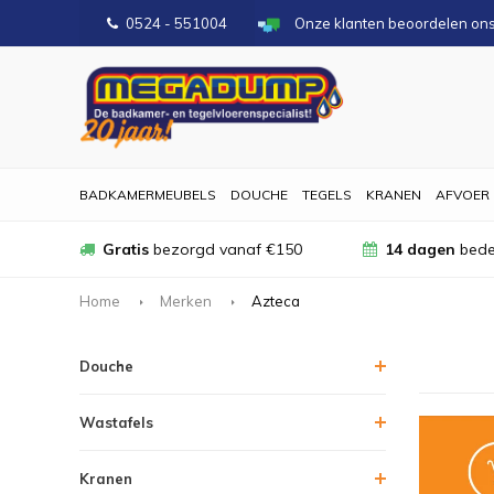
0524 - 551004
Onze klanten beoordelen on
BADKAMERMEUBELS
DOUCHE
TEGELS
KRANEN
AFVOER
Gratis
bezorgd vanaf €150
14 dagen
bede
Home
Merken
Azteca
Douche
Wastafels
Kranen