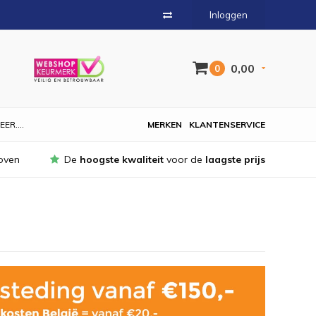
Inloggen
0,00
0
EER....
MERKEN
KLANTENSERVICE
oven
De
hoogste kwaliteit
voor de
laagste prijs