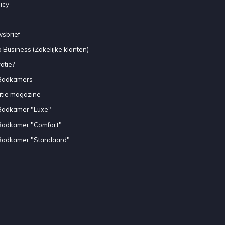
icy
sbrief
 Business (Zakelijke klanten)
atie?
Badkamers
atie magazine
Badkamer "Luxe"
Badkamer "Comfort"
Badkamer "Standaard"