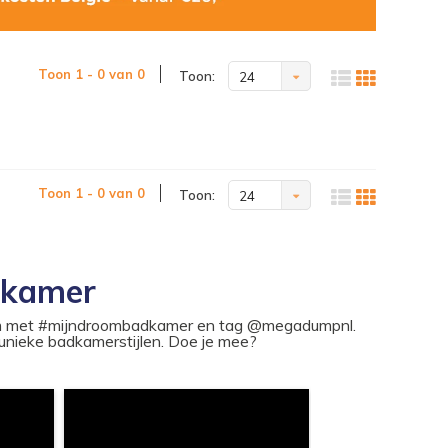
Toon 1 - 0 van 0
Toon:
24
Toon 1 - 0 van 0
Toon:
24
dkamer
ram met #mijndroombadkamer en tag @megadumpnl.
nieke badkamerstijlen. Doe je mee?