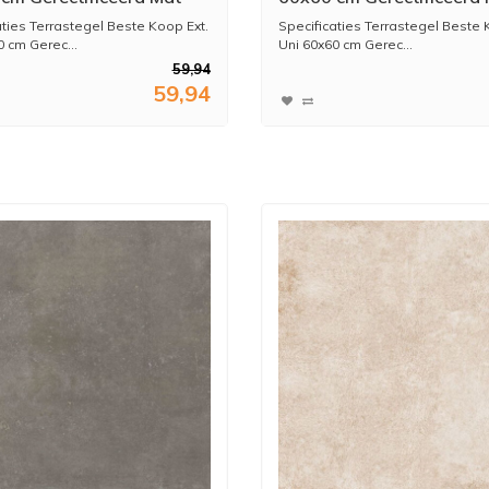
Prijs Per M2)
Warm Grey (Prijs Per M2)
aties Terrastegel Beste Koop Ext.
Specificaties Terrastegel Beste 
0 cm Gerec...
Uni 60x60 cm Gerec...
59,94
59,94