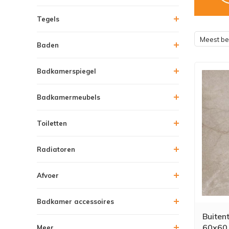
Tegels
Meest b
Baden
Badkamerspiegel
Badkamermeubels
Toiletten
Radiatoren
Afvoer
Badkamer accessoires
Buiten
60x60 
Meer....