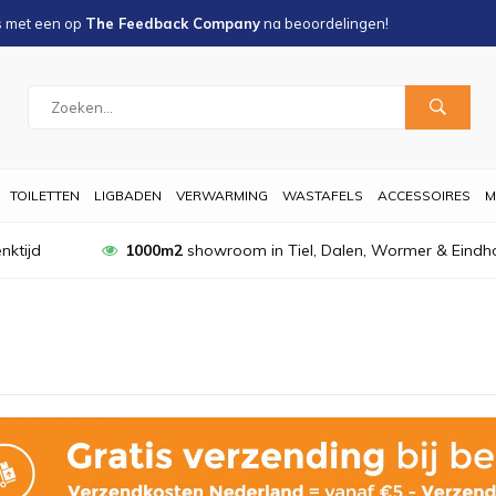
s met een
op
The Feedback Company
na
beoordelingen!
TOILETTEN
LIGBADEN
VERWARMING
WASTAFELS
ACCESSOIRES
M
nktijd
1000m2
showroom in Tiel, Dalen, Wormer & Eindh