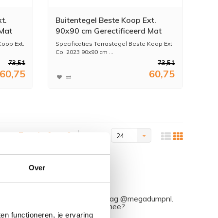
t.
Buitentegel Beste Koop Ext.
 Mat
90x90 cm Gerectificeerd Mat
Light Stucco (Prijs Per M2)
Koop Ext.
Specificaties Terrastegel Beste Koop Ext.
Col 2023 90x90 cm ...
73,51
73,51
60,75
60,75
Toon 1 - 6 van 6
Toon:
24
Over
dkamer
ram met #mijndroombadkamer en tag @megadumpnl.
nieke badkamerstijlen. Doe je mee?
n functioneren, je ervaring