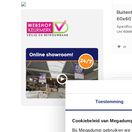
Buiten
60x60 
Greige 
Specific
Uni 60x6
Meest b
Toestemming
Wij ge
Cookiebeleid van Megadum
Bij Megadump gebruiken we co