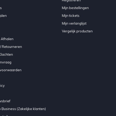
Registreren
s
Mijn bestellingen
jden
Mijn tickets
Mijn verlanglijst
Vergelijk producten
 Afhalen
/ Retourneren
Klachten
anvraag
voorwaarden
icy
sbrief
 Business (Zakelijke klanten)