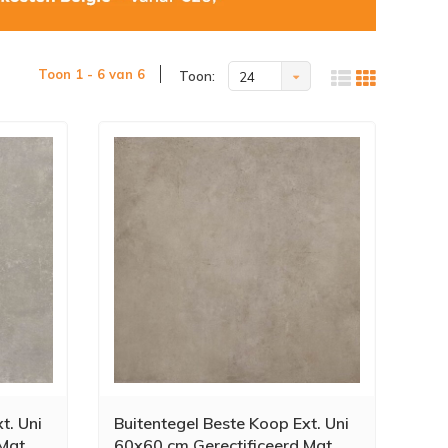
Toon 1 - 6 van 6
Toon:
24
t. Uni
Buitentegel Beste Koop Ext. Uni
 Mat
60x60 cm Gerectificeerd Mat