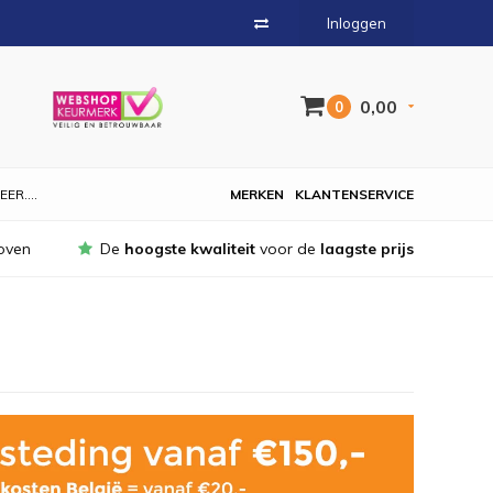
Inloggen
0,00
0
EER....
MERKEN
KLANTENSERVICE
oven
De
hoogste kwaliteit
voor de
laagste prijs