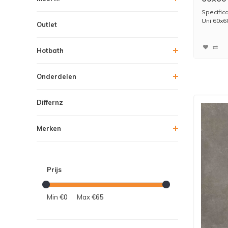
Beige (
Specific
Uni 60x6
Outlet
Hotbath
Onderdelen
Differnz
Merken
Prijs
Min
€0
Max
€65