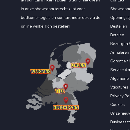
uw sanitairwinkel in Dalen waar u niet alleen
Contact
in onze showroom terecht kunt voor
Showroom
badkamertegels en sanitair, maar ook via de
Openingsti
online winkel kan bestellen!
Bestellen
Betalen
Bezorgen /
Annuleren 
Garantie / 
Service A
Algemene 
Vacatures
Privacy Pol
Cookies
Onze nieuw
Business to