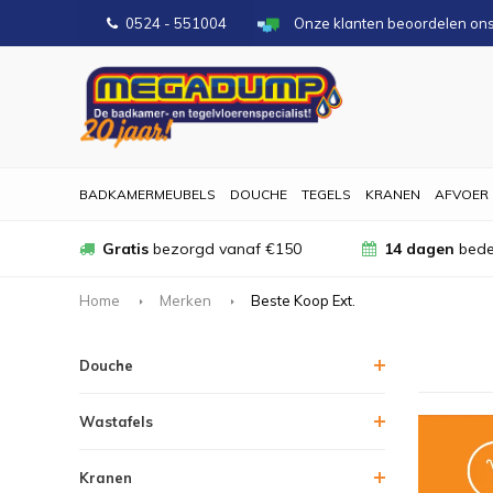
0524 - 551004
Onze klanten beoordelen on
BADKAMERMEUBELS
DOUCHE
TEGELS
KRANEN
AFVOER
Gratis
bezorgd vanaf €150
14 dagen
bede
Home
Merken
Beste Koop Ext.
Douche
Wastafels
Kranen