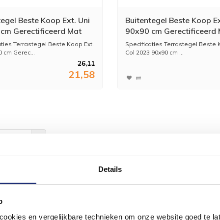
tegel Beste Koop Ext. Uni
Buitentegel Beste Koop Ex
cm Gerectificeerd Mat
90x90 cm Gerectificeerd
(Prijs Per M2)
Beige (Prijs Per M2)
aties Terrastegel Beste Koop Ext.
Specificaties Terrastegel Beste 
0 cm Gerec...
Col 2023 90x90 cm ...
26,11
21,58
ekeken
Details
#mijndroomba
loven in de kracht van delen. Deel jouw badkamer op Instag
p
Samen bouwen we een inspirerende omgeving vol met u
okies en vergelijkbare technieken om onze website goed te late