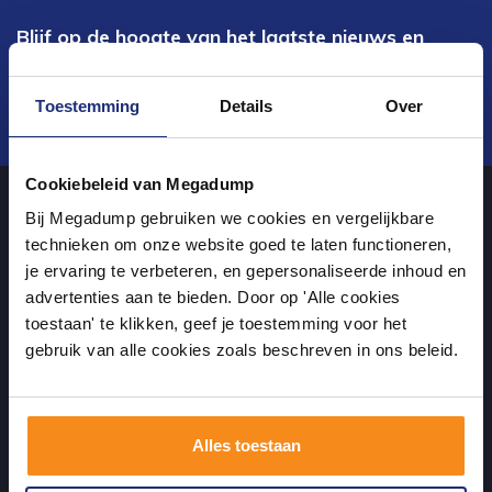
Blijf op de hoogte van het laatste nieuws en
ontwikkelingen
Toestemming
Details
Over
Verstuur
Cookiebeleid van Megadump
Bij Megadump gebruiken we cookies en vergelijkbare
Over ons
technieken om onze website goed te laten functioneren,
je ervaring te verbeteren, en gepersonaliseerde inhoud en
advertenties aan te bieden. Door op 'Alle cookies
uw sanitairwinkel in Dalen waar u niet alleen in onze showroom
toestaan' te klikken, geef je toestemming voor het
terecht kunt voor badkamertegels en sanitair, maar ook via de
gebruik van alle cookies zoals beschreven in ons beleid.
online winkel kan bestellen!
Alles toestaan