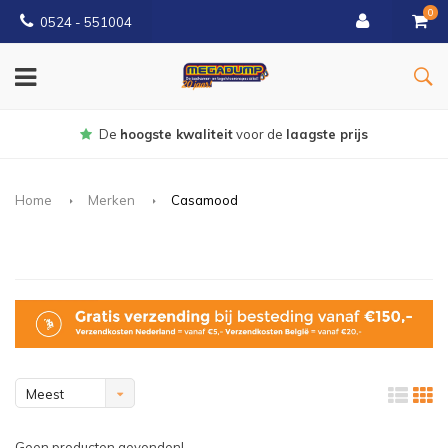
0
0524 - 551004
Gratis
bezorgd vanaf €150
Home
Merken
Casamood
Meest
bekeken
Geen producten gevonden!...