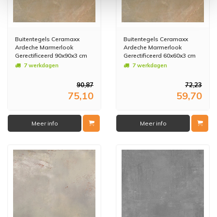
Buitentegels Ceramaxx
Buitentegels Ceramaxx
Ardeche Marmerlook
Ardeche Marmerlook
Gerectificeerd 90x90x3 cm
Gerectificeerd 60x60x3 cm
Beige (Prijs Per M2)
Beige (Prijs Per M2)
7 werkdagen
7 werkdagen
90,87
72,23
75,10
59,70
Meer info
Meer info