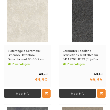
Buitentegels Ceramaxx
Ceramaxx Basaltina
Limerock Betonlook
Granietlook 60x120x2 cm
Gerectificeerd 60x60x2 cm
5411170918579 (Prijs Per
Greige (Prijs Per M2)
M2)
7 werkdagen
7 werkdagen
48,28
68,18
39,90
56,35
Meer info
Meer info