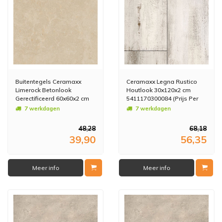
Buitentegels Ceramaxx
Ceramaxx Legna Rustico
Limerock Betonlook
Houtlook 30x120x2 cm
Gerectificeerd 60x60x2 cm
5411170300084 (Prijs Per
Beige (Prijs Per M2)
M2)
7 werkdagen
7 werkdagen
48,28
68,18
39,90
56,35
Meer info
Meer info