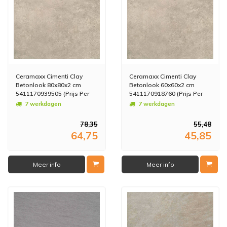
Ceramaxx Cimenti Clay
Ceramaxx Cimenti Clay
Betonlook 80x80x2 cm
Betonlook 60x60x2 cm
5411170939505 (Prijs Per
5411170918760 (Prijs Per
M2)
M2)
7 werkdagen
7 werkdagen
78,35
55,48
64,75
45,85
Meer info
Meer info