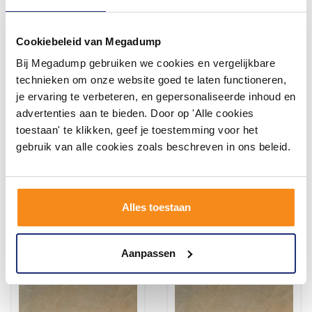
Cookiebeleid van Megadump
Bij Megadump gebruiken we cookies en vergelijkbare
Buitentegels Ceramaxx
Buitentegels Ceramaxx
Mystic Betonlook
Mystic Betonlook
technieken om onze website goed te laten functioneren,
Gerectificeerd 60x60x3 cm
Gerectificeerd 60x60x3 cm
je ervaring te verbeteren, en gepersonaliseerde inhoud en
Grey (Prijs Per M2)
Ivory (Prijs Per M2)
7 werkdagen
7 werkdagen
advertenties aan te bieden. Door op 'Alle cookies
toestaan' te klikken, geef je toestemming voor het
66,43
66,43
54,90
54,90
gebruik van alle cookies zoals beschreven in ons beleid.
Meer info
Meer info
Alles toestaan
Aanpassen