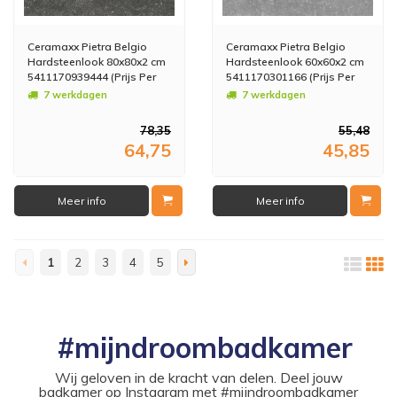
Ceramaxx Pietra Belgio
Ceramaxx Pietra Belgio
Hardsteenlook 80x80x2 cm
Hardsteenlook 60x60x2 cm
5411170939444 (Prijs Per
5411170301166 (Prijs Per
M2)
M2)
7 werkdagen
7 werkdagen
78,35
55,48
64,75
45,85
Meer info
Meer info
1
2
3
4
5
#mijndroombadkamer
Wij geloven in de kracht van delen. Deel jouw
badkamer op Instagram met #mijndroombadkamer