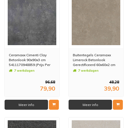
Ceramaxx Cimenti Clay
Buitentegels Ceramaxx
Betonlook 90x90x3 cm
Limerock Betonlook
5411170948859 (Prijs Per
Gerectificeerd 60x60x2 cm
M2)
Taupe (Prijs Per M2)
7 werkdagen
7 werkdagen
96,68
48,28
79,90
39,90
Meer info
Meer info