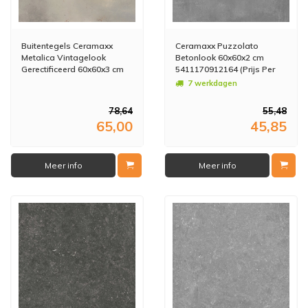
Buitentegels Ceramaxx
Ceramaxx Puzzolato
Metalica Vintagelook
Betonlook 60x60x2 cm
Gerectificeerd 60x60x3 cm
5411170912164 (Prijs Per
Greige (Prijs per M2)
M2)
7 werkdagen
78,64
55,48
65,00
45,85
Meer info
Meer info