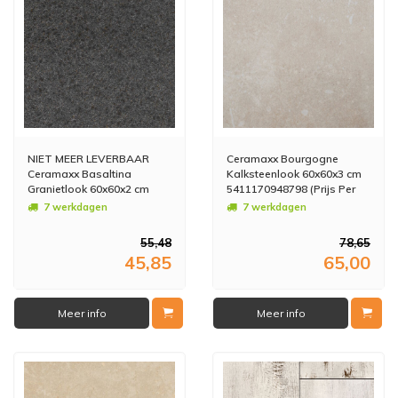
NIET MEER LEVERBAAR
Ceramaxx Bourgogne
Ceramaxx Basaltina
Kalksteenlook 60x60x3 cm
Granietlook 60x60x2 cm
5411170948798 (Prijs Per
5411170916063 (Prijs Per
M2)
7 werkdagen
7 werkdagen
M2)
55,48
78,65
45,85
65,00
Meer info
Meer info