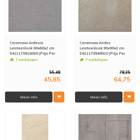
Ceramaxx Ardesia
Ceramaxx Andes
Leisteenlook 60x60x2 cm
Leisteenlook 90x90x2 cm
5411170916056 (Prijs Per
5411170948910 (Prijs Per
M2)
M2)
7 werkdagen
7 werkdagen
55,48
78,35
45,85
64,75
Meer info
Meer info