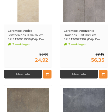
Ceramaxx Andes
Ceramaxx Amazonia
Leisteenlook 80x40x2 cm
Houtlook 30x120x2 cm
5411170939536 (Prijs Per
5411170927397 (Prijs Per
M2)
M2)
7 werkdagen
7 werkdagen
30,00
68,18
24,92
56,35
Meer info
Meer info