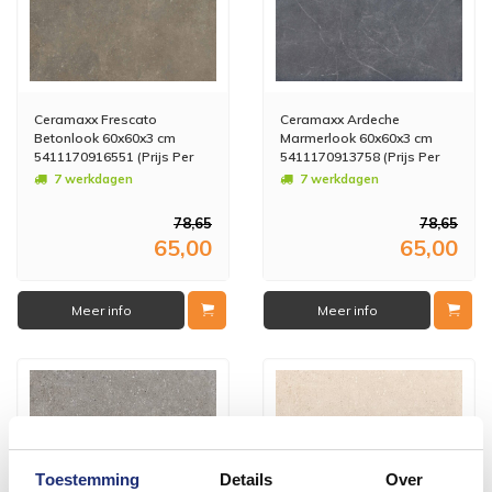
Ceramaxx Frescato
Ceramaxx Ardeche
Betonlook 60x60x3 cm
Marmerlook 60x60x3 cm
5411170916551 (Prijs Per
5411170913758 (Prijs Per
M2)
M2)
7 werkdagen
7 werkdagen
78,65
78,65
65,00
65,00
Meer info
Meer info
Toestemming
Details
Over