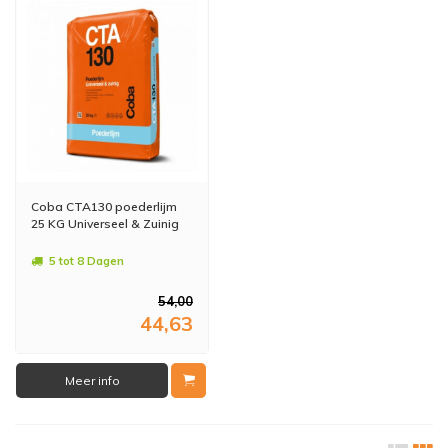
Coba CTA130 poederlijm
25 KG Universeel & Zuinig
5 tot 8 Dagen
54,00
44,63
Meer info