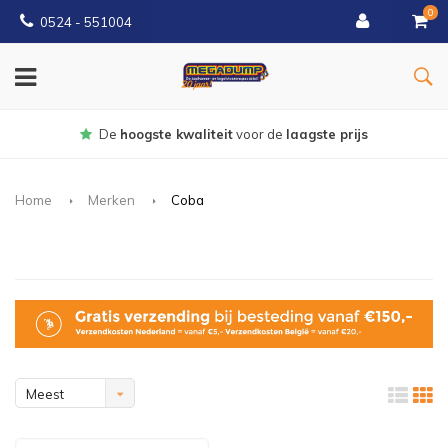
0
0524 - 551004
Gratis
bezorgd vanaf €150
Home
Merken
Coba
Meest
bekeken