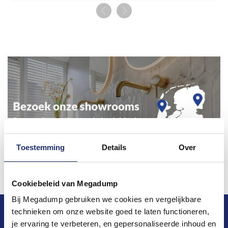
Toestemming
Details
Over
Cookiebeleid van Megadump
Bij Megadump gebruiken we cookies en vergelijkbare
technieken om onze website goed te laten functioneren,
Blijf op de hoogte van het laatste nieuws en
je ervaring te verbeteren, en gepersonaliseerde inhoud en
ontwikkelingen