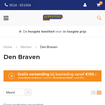
0
0524 - 551004
Gratis
bezorgd vanaf €150
Home
Merken
Den Braven
Den Braven
Meest
bekeken
Geen producten gevonden!...