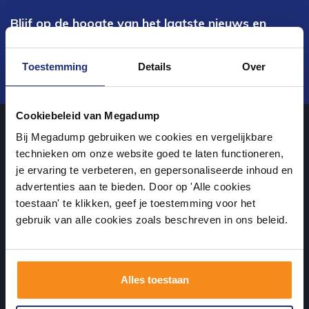
Blijf op de hoogte van het laatste nieuws en
ontwikkelingen
Toestemming
Details
Over
Verstuur
Cookiebeleid van Megadump
Bij Megadump gebruiken we cookies en vergelijkbare
Over ons
technieken om onze website goed te laten functioneren,
je ervaring te verbeteren, en gepersonaliseerde inhoud en
advertenties aan te bieden. Door op 'Alle cookies
uw sanitairwinkel in Dalen waar u niet alleen in onze showroom
toestaan' te klikken, geef je toestemming voor het
terecht kunt voor badkamertegels en sanitair, maar ook via de
gebruik van alle cookies zoals beschreven in ons beleid.
online winkel kan bestellen!
Alles toestaan