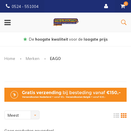
0
0524 - 551004
Gratis
bezorgd vanaf €150
Home
Merken
EAGO
Meest
bekeken
Geen producten gevonden!...