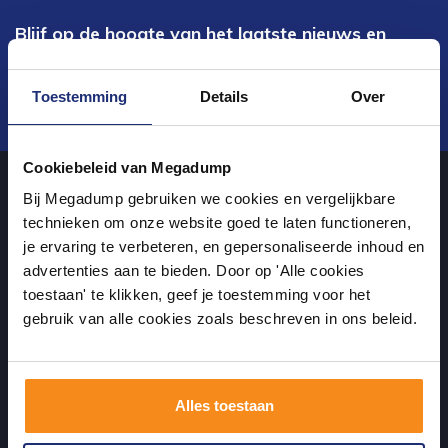
Blijf op de hoogte van het laatste nieuws en
ontwikkelingen
Toestemming
Details
Over
Verstuur
Cookiebeleid van Megadump
Bij Megadump gebruiken we cookies en vergelijkbare
Over ons
technieken om onze website goed te laten functioneren,
je ervaring te verbeteren, en gepersonaliseerde inhoud en
advertenties aan te bieden. Door op 'Alle cookies
uw sanitairwinkel in Dalen waar u niet alleen in onze showroom
toestaan' te klikken, geef je toestemming voor het
terecht kunt voor badkamertegels en sanitair, maar ook via de
gebruik van alle cookies zoals beschreven in ons beleid.
online winkel kan bestellen!
Alles toestaan