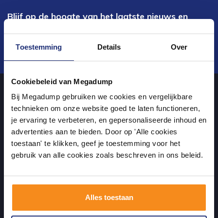
Blijf op de hoogte van het laatste nieuws en
ontwikkelingen
Toestemming
Details
Over
Verstuur
Cookiebeleid van Megadump
Bij Megadump gebruiken we cookies en vergelijkbare
Over ons
technieken om onze website goed te laten functioneren,
je ervaring te verbeteren, en gepersonaliseerde inhoud en
advertenties aan te bieden. Door op 'Alle cookies
uw sanitairwinkel in Dalen waar u niet alleen in onze showroom
toestaan' te klikken, geef je toestemming voor het
terecht kunt voor badkamertegels en sanitair, maar ook via de
gebruik van alle cookies zoals beschreven in ons beleid.
online winkel kan bestellen!
Alles toestaan