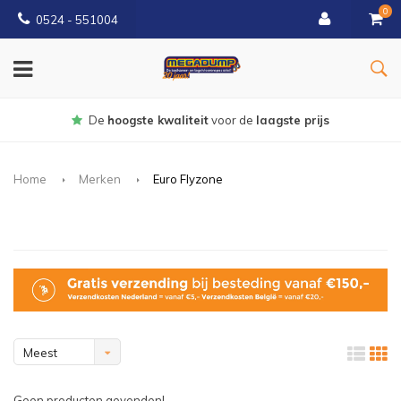
0
0524 - 551004
Gratis
bezorgd vanaf €150
Home
Merken
Euro Flyzone
Meest
bekeken
Geen producten gevonden!...