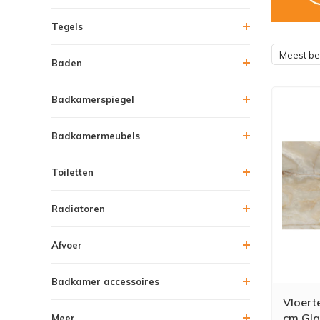
Tegels
Meest b
Baden
Badkamerspiegel
Badkamermeubels
Toiletten
Radiatoren
Afvoer
Badkamer accessoires
Vloert
cm Gla
Meer....