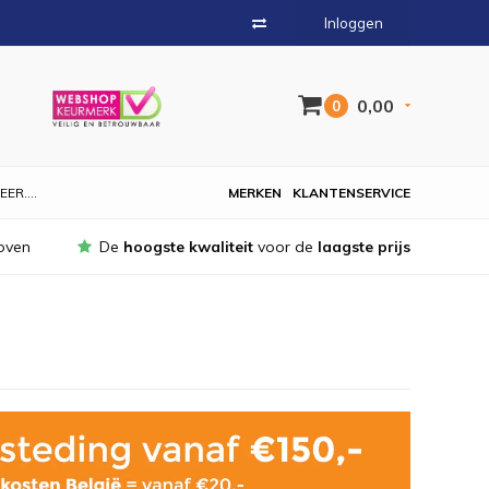
Inloggen
0,00
0
EER....
MERKEN
KLANTENSERVICE
oven
De
hoogste kwaliteit
voor de
laagste prijs