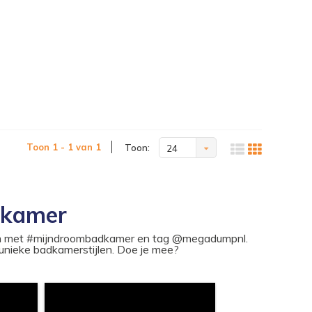
Toon 1 - 1 van 1
Toon:
24
dkamer
ram met #mijndroombadkamer en tag @megadumpnl.
nieke badkamerstijlen. Doe je mee?