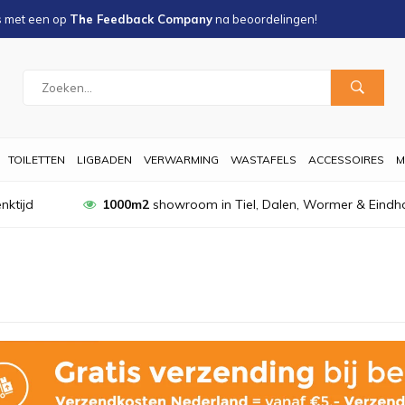
s met een
op
The Feedback Company
na
beoordelingen!
TOILETTEN
LIGBADEN
VERWARMING
WASTAFELS
ACCESSOIRES
M
nktijd
1000m2
showroom in Tiel, Dalen, Wormer & Eindh