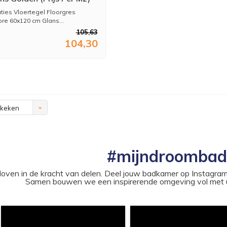
aties Vloertegel Floorgres
e 60x120 cm Glans...
105,63
104,30
ekeken
#mijndroomba
loven in de kracht van delen. Deel jouw badkamer op Instag
Samen bouwen we een inspirerende omgeving vol met u