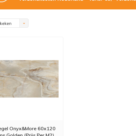
ekeken
egel Onyx&More 60x120
ns Golden (Prijs Per M2)