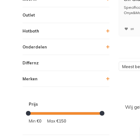
Specific
Onyx&Mor
Outlet
Hotbath
Onderdelen
Differnz
Meest b
Merken
Prijs
Wij ge
Min
€0
Max
€150