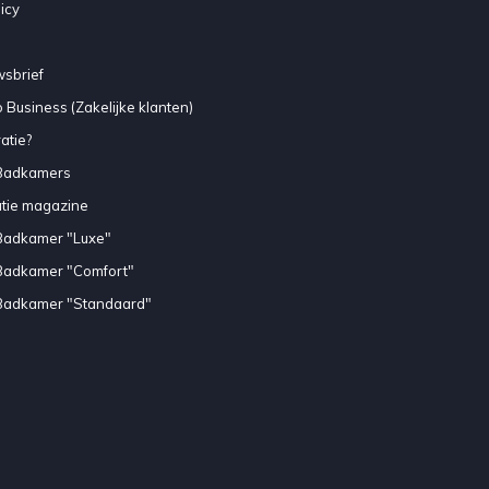
icy
sbrief
 Business (Zakelijke klanten)
atie?
Badkamers
atie magazine
Badkamer "Luxe"
Badkamer "Comfort"
Badkamer "Standaard"