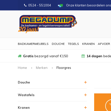
0524 - 551004
Onze klanten beoordelen on
BADKAMERMEUBELS
DOUCHE
TEGELS
KRANEN
AFVOER
Gratis
bezorgd vanaf €150
14 dagen
bede
Home
Merken
Floorgres
Douche
Wastafels
Kranen