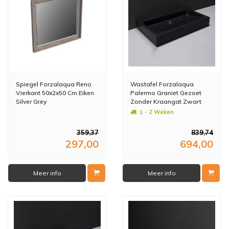
Spiegel Forzalaqua Reno
Wastafel Forzalaqua
Vierkant 50x2x50 Cm Eiken
Palermo Graniet Gezoet
Silver Grey
Zonder Kraangat Zwart
60x40x9 cm
1 - 2 Weken
359,37
839,74
297,00
694,00
Meer info
Meer info