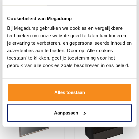
Cookiebeleid van Megadump
Bij Megadump gebruiken we cookies en vergelijkbare
Spiegel Forzalaqua Gela
Spiegel Forzalaqua Gela
140x2x50 Cm Eiken Smoke
140x2x80 Cm Noten Pure
technieken om onze website goed te laten functioneren,
Walnut
je ervaring te verbeteren, en gepersonaliseerde inhoud en
advertenties aan te bieden. Door op 'Alle cookies
toestaan' te klikken, geef je toestemming voor het
699,38
1.020,03
578,00
843,00
gebruik van alle cookies zoals beschreven in ons beleid.
Meer info
Meer info
Alles toestaan
Aanpassen