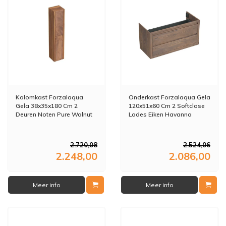
Kolomkast Forzalaqua
Onderkast Forzalaqua Gela
Gela 38x35x180 Cm 2
120x51x60 Cm 2 Softclose
Deuren Noten Pure Walnut
Lades Eiken Havanna
2.720,08
2.524,06
2.248,00
2.086,00
Meer info
Meer info