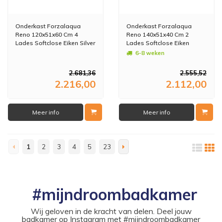
Onderkast Forzalaqua
Onderkast Forzalaqua
Reno 120x51x60 Cm 4
Reno 140x51x40 Cm 2
Lades Softclose Eiken Silver
Lades Softclose Eiken
Grey
Charcoal
6-8 weken
2.681,36
2.555,52
2.216,00
2.112,00
Meer info
Meer info
1
2
3
4
5
23
#mijndroombadkamer
Wij geloven in de kracht van delen. Deel jouw
badkamer op Instagram met #mijndroombadkamer