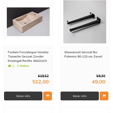
Fontein Forzalaqua Venetia
Steunenset Gecoat tbv
Travertin Gezoet Zonder
Palermo 80-120 cm Zwart
Kraangat Rechts 40x22x10
cm
1 - 2 Weken
619,52
59,30
512,00
49,00
Meer info
Meer info