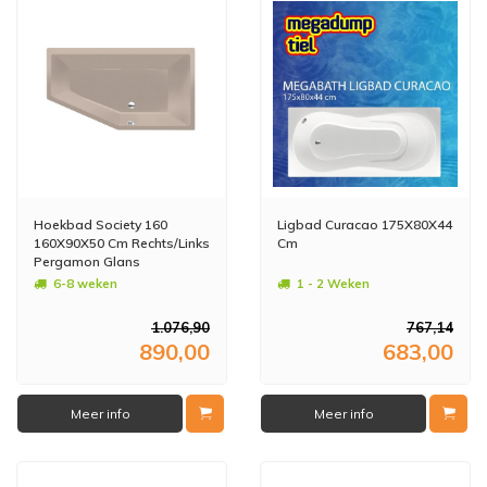
Hoekbad Society 160
Ligbad Curacao 175X80X44
160X90X50 Cm Rechts/Links
Cm
Pergamon Glans
6-8 weken
1 - 2 Weken
1.076,90
767,14
890,00
683,00
Meer info
Meer info