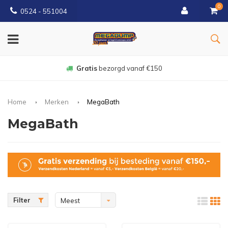
0
0524 - 551004
Gratis
bezorgd vanaf €150
Home
Merken
MegaBath
MegaBath
Filter
Meest
bekeken