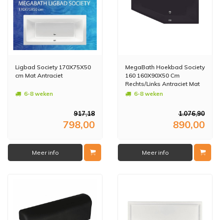
Ligbad Society 170X75X50
MegaBath Hoekbad Society
cm Mat Antraciet
160 160X90X50 Cm
Rechts/Links Antraciet Mat
6-8 weken
6-8 weken
917,18
1.076,90
798,00
890,00
Meer info
Meer info