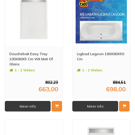
Douchebak Easy Tray
Ligbad Lagoon 180X80X50
100X80X5 Cm Wit Mat Of
Cm
Glans
1 - 2 Weken
1 - 2 Weken
802,23
884,51
663,00
698,00
Meer info
Meer info