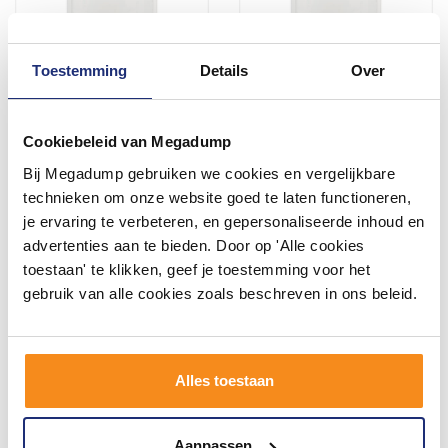
Toestemming
Details
Over
Douchebak Easy Tray
Douchebak Easy Tray
140X80X5 Cm Wit Mat Of
120X100X5 Cm Wit Mat Of
Glans
Glans
Cookiebeleid van Megadump
1 - 2 Weken
1 - 2 Weken
Bij Megadump gebruiken we cookies en vergelijkbare
945,01
926,86
technieken om onze website goed te laten functioneren,
781,00
766,00
je ervaring te verbeteren, en gepersonaliseerde inhoud en
advertenties aan te bieden. Door op 'Alle cookies
toestaan' te klikken, geef je toestemming voor het
Meer info
Meer info
gebruik van alle cookies zoals beschreven in ons beleid.
Alles toestaan
Aanpassen