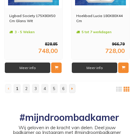
Ligbad Society 175X80X50
Hoekbad Lucia 180X80X44
Cm Glans Wit
Cm
3 - 5 Weken
5 tot 7 werkdagen
828,85
966,79
748,00
728,00
Meer info
Meer info
1
2
3
4
5
6
#mijndroombadkamer
Wij geloven in de kracht van delen. Deel jouw
badkamer op Instagram met #mijndroombadkamer