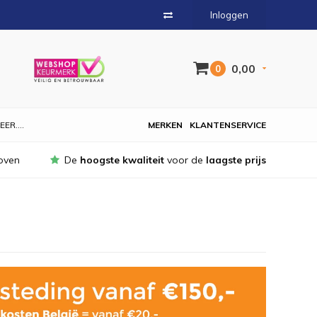
Inloggen
0,00
0
EER....
MERKEN
KLANTENSERVICE
oven
De
hoogste kwaliteit
voor de
laagste prijs