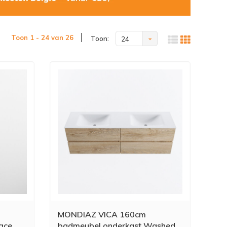
Toon 1 - 24 van 26
Toon:
24
MONDIAZ VICA 160cm
face
badmeubel onderkast Washed