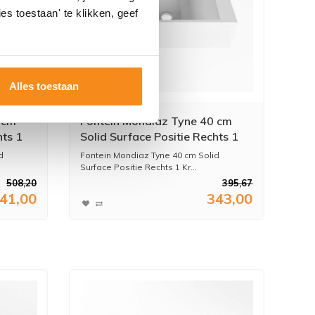
es toestaan' te klikken, geef
Alles toestaan
 cm
Fontein Mondiaz Tyne 40 cm
hts 1
Solid Surface Positie Rechts 1
Kraangat Talc
d
Fontein Mondiaz Tyne 40 cm Solid
Surface Positie Rechts 1 Kr...
508,20
395,67
41,00
343,00