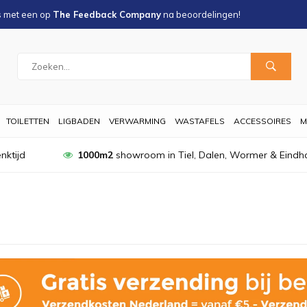
s met een
op
The Feedback Company
na
beoordelingen!
TOILETTEN
LIGBADEN
VERWARMING
WASTAFELS
ACCESSOIRES
M
nktijd
1000m2
showroom in Tiel, Dalen, Wormer & Eindh