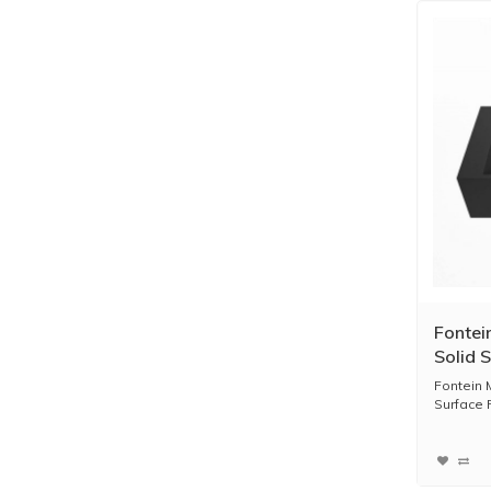
Fontei
Solid S
Zonder
Fontein 
Surface P