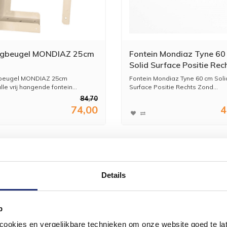
gbeugel MONDIAZ 25cm
Fontein Mondiaz Tyne 60
Solid Surface Positie Rec
Zonder Kraangat Urban
eugel MONDIAZ 25cm
Fontein Mondiaz Tyne 60 cm Soli
lle vrij hangende fontein...
Surface Positie Rechts Zond...
84,70
74,00
4
Details
p
okies en vergelijkbare technieken om onze website goed te late