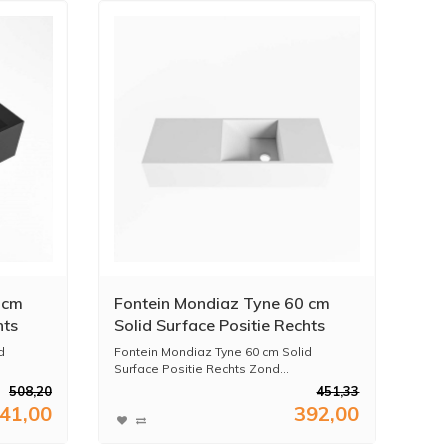
 cm
Fontein Mondiaz Tyne 60 cm
hts
Solid Surface Positie Rechts
Zonder Kraangat Talc
d
Fontein Mondiaz Tyne 60 cm Solid
Surface Positie Rechts Zond...
508,20
451,33
41,00
392,00