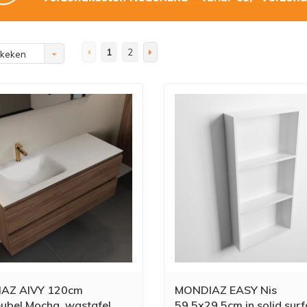
1
2
ekeken
AZ AIVY 120cm
MONDIAZ EASY Nis
bel Mocha, wastafel
59,5x29,5cm in solid sur