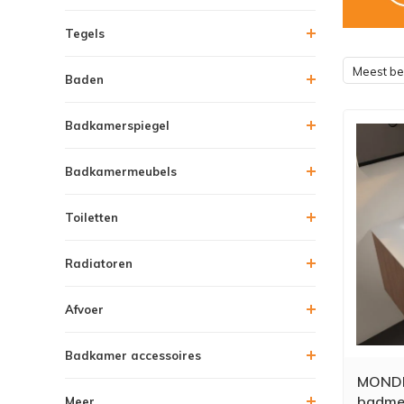
Tegels
Meest b
Baden
Badkamerspiegel
Badkamermeubels
Toiletten
Radiatoren
Afvoer
Badkamer accessoires
MONDI
badmeu
Meer....