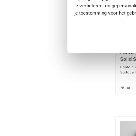
te verbeteren, en gepersonali
je toestemming voor het gebr
Fontei
Solid S
Kraang
Fontein 
Surface P