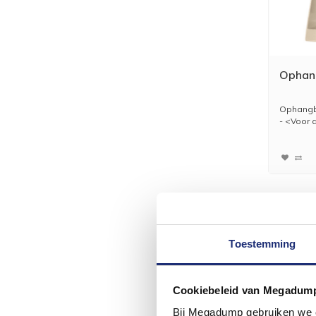
Ophan
Ophangb
- <Voor a
Toestemming
Cookiebeleid van Megadum
Bij Megadump gebruiken we co