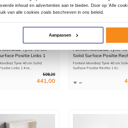
seerde inhoud en advertenties aan te bieden. Door op 'Alle cooki
uik van alle cookies zoals beschreven in ons beleid.
Aanpassen
n Mondiaz Tyne 40 cm
Fontein Mondiaz Tyne 40
urface Positie Links 1
Solid Surface Positie Rec
at Urban
Kraangat Urban
Mondiaz Tyne 40 cm Solid
Fontein Mondiaz Tyne 40 cm Soli
ositie Links 1 Kra...
Surface Positie Rechts 1 Kr...
508,20
441,00
4