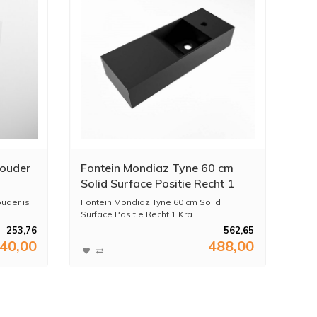
houder
Fontein Mondiaz Tyne 60 cm
Solid Surface Positie Recht 1
hikt
Kraangat Urban
ouder is
Fontein Mondiaz Tyne 60 cm Solid
Surface Positie Recht 1 Kra...
253,76
562,65
40,00
488,00