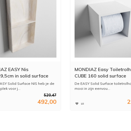
AZ EASY Nis
MONDIAZ Easy Toiletrol
9,5cm in solid surface
CUBE 160 solid surface
stra. 2 vakken geschikt
16x16cm kleur Talc. Gesc
ASY Solid Surface NIS heb je de
De EASY Solid Surface toiletrolh
n- of opbouw
voor op en inbouw.
plek voor j...
mooi in zijn eenvou...
520,47
492,00
2