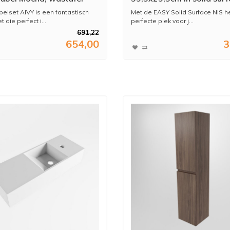
lid surface links 1
kleur Talc | Talc. 3 vakken
lset AIVY is een fantastisch
Met de EASY Solid Surface NIS h
at (AI-351631TALC-SI -
geschikt voor in- of opb
 die perfect i...
perfecte plek voor j...
20MOLI)
691,22
654,00
3