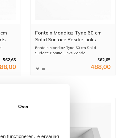
 cm
Fontein Mondiaz Tyne 60 cm
hts
Solid Surface Positie Links
Zonder Kraangat Urban
d
Fontein Mondiaz Tyne 60 cm Solid
Surface Positie Links Zonde...
562,65
562,65
88,00
488,00
Over
n functioneren, je ervaring