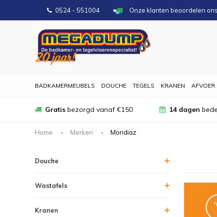
0524 - 551004
Onze klanten beoordelen on
BADKAMERMEUBELS
DOUCHE
TEGELS
KRANEN
AFVOER
Gratis
bezorgd vanaf €150
14 dagen
bede
Home
Merken
Mondiaz
Douche
Wastafels
Kranen