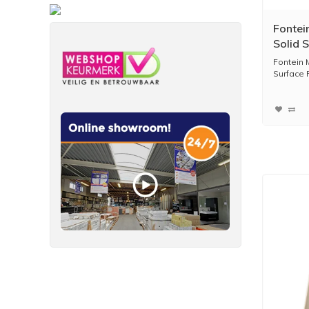
Fontei
Solid S
Kraang
Fontein 
Surface P