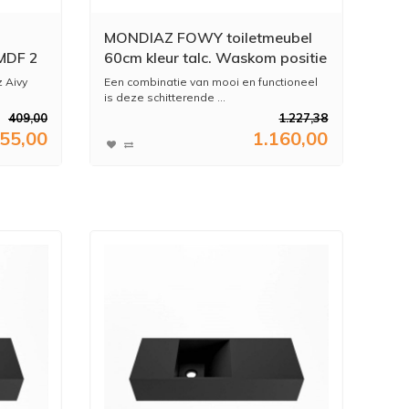
MONDIAZ FOWY toiletmeubel
MDF 2
60cm kleur talc. Waskom positie
oos
rechts kleur urban | urban.
 Aivy
Een combinatie van mooi en functioneel
Zonder kraangat
is deze schitterende ...
409,00
1.227,38
55,00
1.160,00