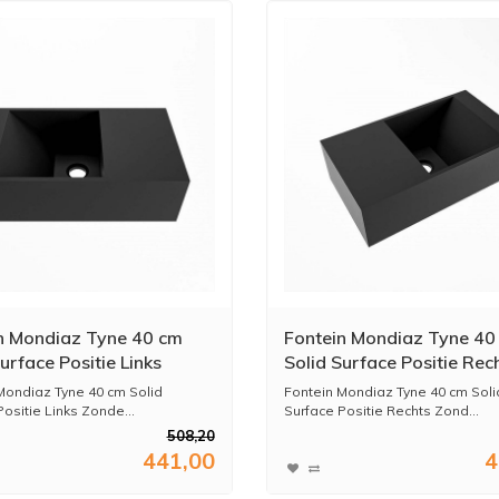
n Mondiaz Tyne 40 cm
Fontein Mondiaz Tyne 40
urface Positie Links
Solid Surface Positie Rec
 Kraangat Urban
Zonder Kraangat Urban
Mondiaz Tyne 40 cm Solid
Fontein Mondiaz Tyne 40 cm Soli
ositie Links Zonde...
Surface Positie Rechts Zond...
508,20
441,00
4