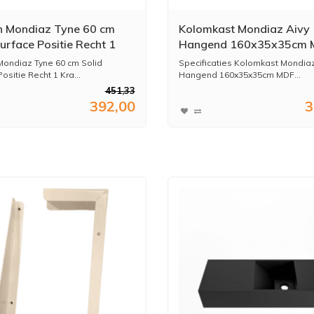
n Mondiaz Tyne 60 cm
Kolomkast Mondiaz Aivy
urface Positie Recht 1
Hangend 160x35x35cm 
at Talc
Deuren Softclose Greepl
Mondiaz Tyne 60 cm Solid
Specificaties Kolomkast Mondiaz
Mocha
ositie Recht 1 Kra...
Hangend 160x35x35cm MDF...
451,33
392,00
3