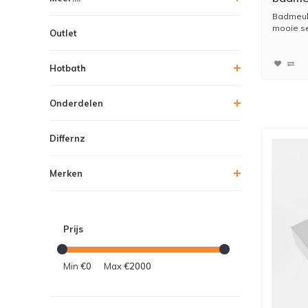
Talc so
Badmeube
kraang
mooie set
Outlet
AI-M1
Hotbath
Onderdelen
Differnz
Merken
Prijs
Min
€0
Max
€2000