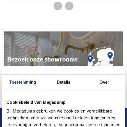
Toestemming
Details
Over
Cookiebeleid van Megadump
Bij Megadump gebruiken we cookies en vergelijkbare
technieken om onze website goed te laten functioneren,
Blijf op de hoogte van het laatste nieuws en
je ervaring te verbeteren, en gepersonaliseerde inhoud en
ontwikkelingen