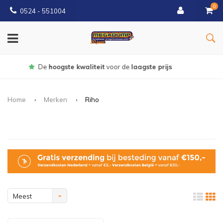
0
0524 - 551004
Gratis
bezorgd vanaf €150
Home
Merken
Riho
Meest
bekeken