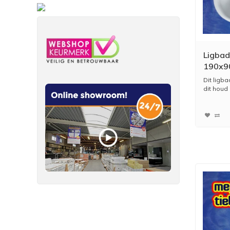
Ligbad
190x9
Dit ligba
dit houd 