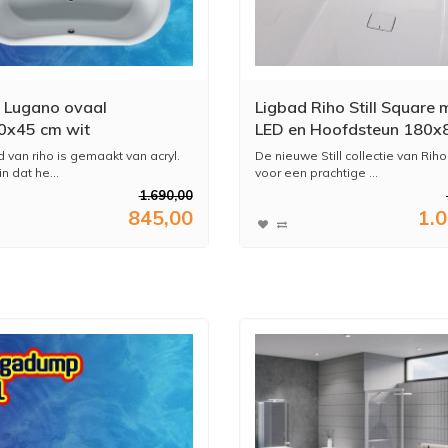
 Lugano ovaal
Ligbad Riho Still Square 
0x45 cm wit
LED en Hoofdsteun 180x
Acryl Wit
d van riho is gemaakt van acryl.
De nieuwe Still collectie van Riho
in dat he...
voor een prachtige ...
1.690,00
845,00
1.