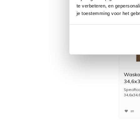
te verbeteren, en gepersonali
je toestemming voor het gebr
Wasko
34,6x3
Marme
Specific
34,6x34,