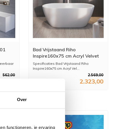
501
Bad Vrijstaand Riho
Inspire160x75 cm Acryl Velvet
t
Wit
eerbaar
Specificaties Bad Vrijstaand Riho
Inspire160x75 cm Acryl Vel...
562,00
2.569,00
08,00
2.323,00
Over
n functioneren, je ervaring