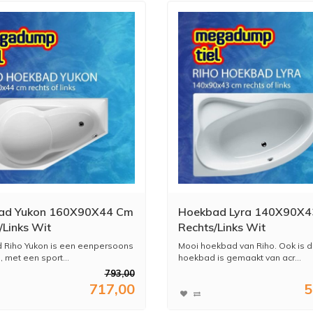
ad Yukon 160X90X44 Cm
Hoekbad Lyra 140X90X
/Links Wit
Rechts/Links Wit
 Riho Yukon is een eenpersoons
Mooi hoekbad van Riho. Ook is di
 met een sport...
hoekbad is gemaakt van acr...
793,00
717,00
5