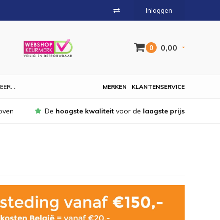
Inloggen
0,00
0
EER....
MERKEN
KLANTENSERVICE
oven
De
hoogste kwaliteit
voor de
laagste prijs