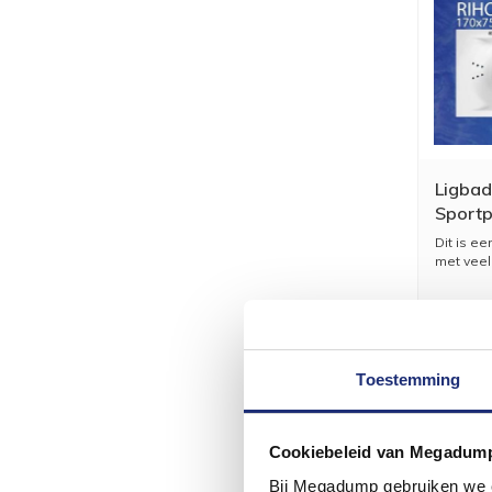
Ligba
Sportp
Dit is ee
met veel 
Toestemming
Cookiebeleid van Megadum
Bij Megadump gebruiken we co