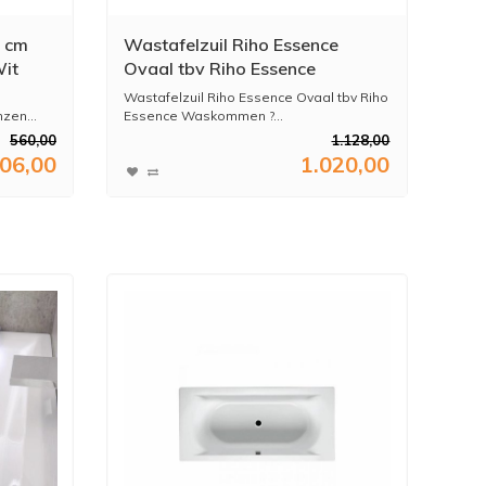
5 cm
Wastafelzuil Riho Essence
Wit
Ovaal tbv Riho Essence
Waskommen
Wastafelzuil Riho Essence Ovaal tbv Riho
zen...
Essence Waskommen ?...
560,00
1.128,00
06,00
1.020,00