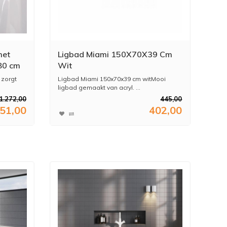
met
Ligbad Miami 150X70X39 Cm
80 cm
Wit
 zorgt
Ligbad Miami 150x70x39 cm witMooi
ligbad gemaakt van acryl. ...
1.272,00
445,00
051,00
402,00