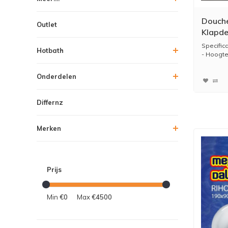
Douche
Outlet
Klapd
Helder
Specific
Hotbath
- Hoogte
- Br...
Onderdelen
Differnz
Merken
Prijs
Min
€0
Max
€4500