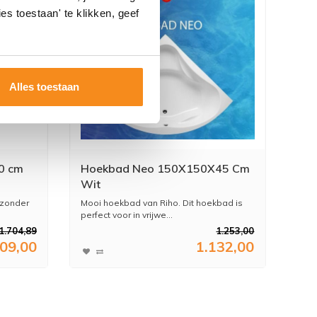
es toestaan' te klikken, geef
Alles toestaan
0 cm
Hoekbad Neo 150X150X45 Cm
Wit
jzonder
Mooi hoekbad van Riho. Dit hoekbad is
perfect voor in vrijwe...
1.704,89
1.253,00
409,00
1.132,00