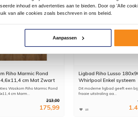
seerde inhoud en advertenties aan te bieden. Door op 'Alle cooki
uik van alle cookies zoals beschreven in ons beleid.
Aanpassen
m Riho Marmic Rond
Ligbad Riho Lusso 180x9
4,6x11,4 cm Mat Zwart
Whirlpool Enkel systeem
r Keramiek
aties Waskom Riho Marmic Rond
Dit moderne ligbad geeft een bi
6x11,4 cm Marm...
fraaie uitstraling aa...
213,00
175,99
1.