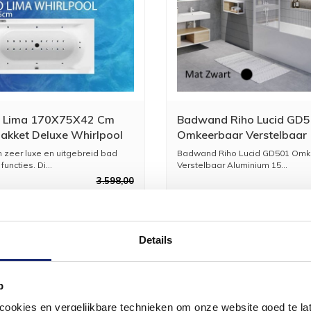
d Lima 170X75X42 Cm
Badwand Riho Lucid GD
akket Deluxe Whirlpool
Omkeerbaar Verstelbaar
Aluminium 150x80 cm Ma
n zeer luxe en uitgebreid bad
Badwand Riho Lucid GD501 Omk
Zwart
functies. Di...
Verstelbaar Aluminium 15...
3.598,00
1.999,00
5
Details
p
okies en vergelijkbare technieken om onze website goed te late