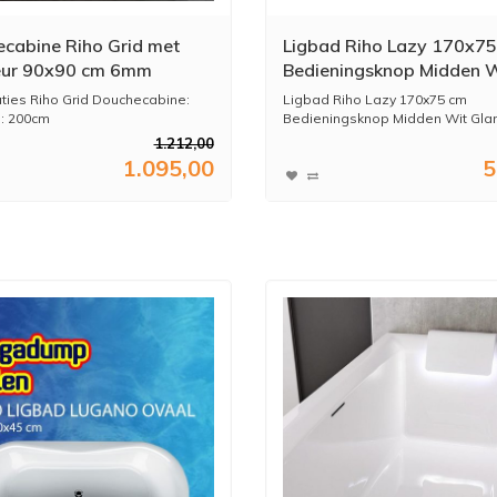
cabine Riho Grid met
Ligbad Riho Lazy 170x7
eur 90x90 cm 6mm
Bedieningsknop Midden 
glas Zwarte Profielen
Glanzend
aties Riho Grid Douchecabine:
Ligbad Riho Lazy 170x75 cm
: 200cm
Bedieningsknop Midden Wit Glan
1.212,00
1.095,00
5