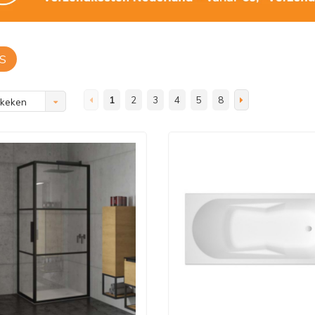
S
1
2
3
4
5
8
ekeken