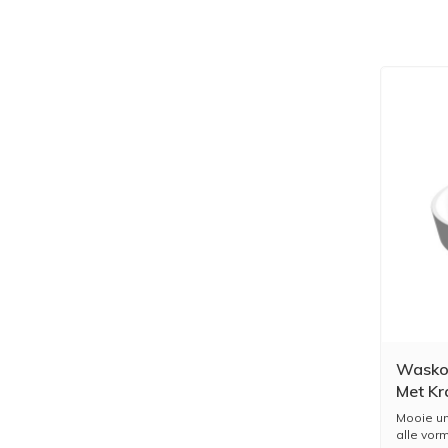
Wasko
Met Kr
Wit
Mooie un
alle vorm