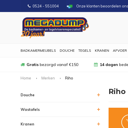
0524 - 551004
Onze klanten beoordelen on
BADKAMERMEUBELS
DOUCHE
TEGELS
KRANEN
AFVOER
Gratis
bezorgd vanaf €150
14 dagen
bede
Home
Merken
Riho
Riho
Douche
Wastafels
Kranen