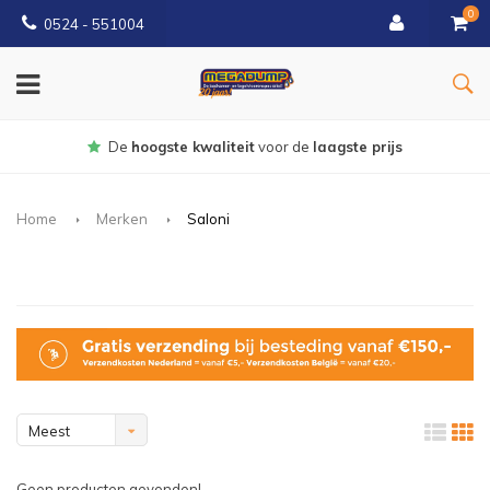
0
0524 - 551004
De
hoogste kwaliteit
voor de
laagste prijs
Home
Merken
Saloni
Meest
bekeken
Geen producten gevonden!...