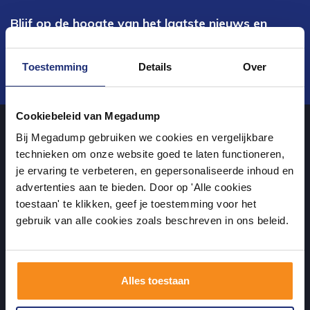
Blijf op de hoogte van het laatste nieuws en
ontwikkelingen
Toestemming
Details
Over
Verstuur
Cookiebeleid van Megadump
Bij Megadump gebruiken we cookies en vergelijkbare
Over ons
technieken om onze website goed te laten functioneren,
je ervaring te verbeteren, en gepersonaliseerde inhoud en
advertenties aan te bieden. Door op 'Alle cookies
uw sanitairwinkel in Dalen waar u niet alleen in onze showroom
toestaan' te klikken, geef je toestemming voor het
terecht kunt voor badkamertegels en sanitair, maar ook via de
gebruik van alle cookies zoals beschreven in ons beleid.
online winkel kan bestellen!
Alles toestaan